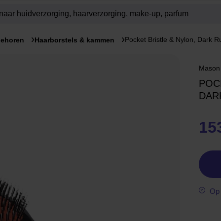
Pocket Bristle & Nylon, Dark R
behoren
Haarborstels & kammen
Mason
POC
DAR
15
Op 