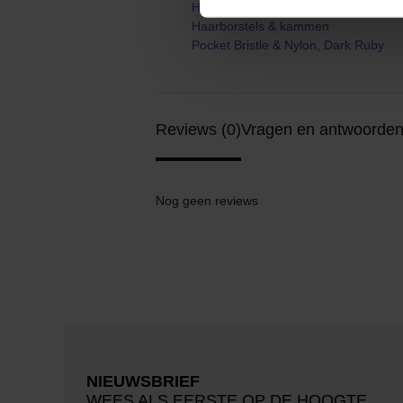
Haarborstels & toebehoren
Haarborstels & kammen
Pocket Bristle & Nylon, Dark Ruby
Reviews (0)
Vragen en antwoorden
Nog geen reviews
NIEUWSBRIEF
WEES ALS EERSTE OP DE HOOGTE