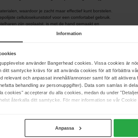
erialen, waardoor je zacht maar effectief kunt borstelen.
olijste cellulosekunststof voor een comfortabel gebruik.
telharen zijn geplaatst, is met de hand gemaakt en
borstelen.
Information
 om zo lang mogelijk mee te gaan. De borstels zijn
 borstels gaan tientallen jaren mee als ze goed worden
cookies
ngupplevelse använder Bangerhead cookies. Vissa cookies är nöd
zwijnenhaar en nylon
itt samtycke krävs för att använda cookies för att förbättra vår
med relevant och anpassat innehåll/annonser samt för att aktiver
nefatta behandling av personuppgifter). Data som samlas in del
alla cookies" accepterar du alla cookies, medan du under "Detal
elst återkalla ditt samtycke. För mer information se vår Cookie
Anpassa