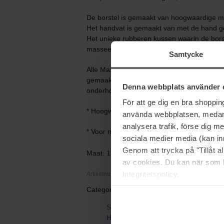
De borstel is gemaakt van hoogwaardige mat
Het handvat is gemaakt van met de hand gep
Het unieke rubberen kussen waarin de bors
masseert de hoofdhuid zachtjes tijdens het 
Samtycke
Alle Mason Pearson producten zijn gemaakt
gemaakt van de allerbeste materialen en de
Denna webbplats använder 
onderhouden.
För att ge dig en bra shoppi
* Hoogwaardige borstel gemaakt van echt 
använda webbplatsen, medan d
analysera trafik, förse dig 
* Voor normaal haa
sociala medier media (kan in
Genom att trycka på "Tillåt 
Maat: 1 pcs
av cookies. Du kan när som h
Integritetspolicy.
Artikelnummer: 56899
Categorieën:
Startpagina
Haarverzorging