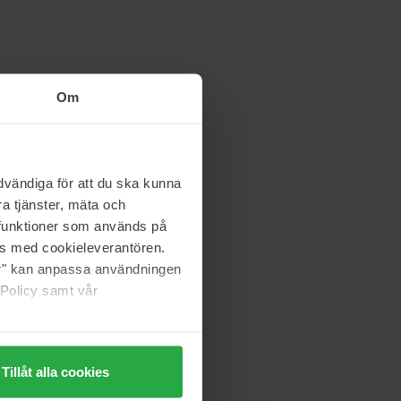
Om
vändiga för att du ska kunna
a tjänster, mäta och
a funktioner som används på
as med cookieleverantören.
jer" kan anpassa användningen
 Policy samt vår
Tillåt alla cookies