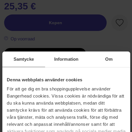
25,35 €
Kopen
Favori
Op voorraad
Beautiful Price
Samtycke
Information
Om
Informatie
Denna webbplats använder cookies
För att ge dig en bra shoppingupplevelse använder
Biotherm Day Control Roll-on Duo set bevat 2 stuks Biotherm
Homme Day Control Roll-on 48H, een effectieve antitranspirant die
Bangerhead cookies. Vissa cookies är nödvändiga för att
tot 48 uur lang een fris gevoel geeft zonder de zweetafscheiding te
du ska kunna använda webbplatsen, medan ditt
blokkeren. Gaat nare geurtjes tegen, vlekt niet en is gemakkelijk
samtycke krävs för att använda cookies för att förbättra
aan te brengen.
våra tjänster, mäta och analysera trafik, förse dig med
relevant och anpassat innehåll/annonser samt för att
Maat: 150 ml
aktivera funktioner som används på sociala medier media