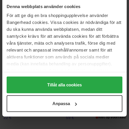
62 €
16 €
Denna webbplats använder cookies
För att ge dig en bra shoppingupplevelse använder
RMS Beauty
Clarins
Bangerhead cookies. Vissa cookies är nödvändiga för att
ReDimension Hydra Powder
Joli Blush
du ska kunna använda webbplatsen, medan ditt
Blush Refill
5 g
samtycke krävs för att använda cookies för att förbättra
7 g
våra tjänster, mäta och analysera trafik, förse dig med
33 €
45 €
Niet op voorraad
relevant och anpassat innehåll/annonser samt för att
aktivera funktioner som används på sociala medier
Hickap
MAC Cosmetics
media (kan innefatta behandling av personuppgifter).
The Wonder Stick Blush & Lips
Powder Blush
Data som samlas in delas med cookieleverantören.
7 g
6 g
Genom att trycka på "Tillåt alla cookies" accepterar du
20 €
32 €
alla cookies, medan du under "Detaljer" kan anpassa
Tillåt alla cookies
användningen av cookies. Du kan när som helst återkalla
ditt samtycke. För mer information se vår Cookie Policy
House of Hur
Estée Lauder
Anpassa
Moist Ampoule Blusher
The Sculpting Blush
samt vår Integritetspolicy.
20 ml
7 g
22 €
59 €
Niet op voorraad