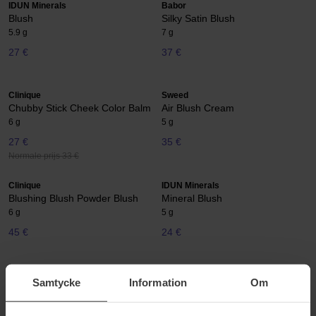
IDUN Minerals
Babor
Blush
Silky Satin Blush
5.9 g
7 g
27 €
37 €
Clinique
Sweed
Chubby Stick Cheek Color Balm
Air Blush Cream
6 g
5 g
27 €
35 €
Normale prijs 33 €
Clinique
IDUN Minerals
Blushing Blush Powder Blush
Mineral Blush
6 g
5 g
45 €
24 €
Lancôme
Pixi
Samtycke
Information
Om
Blush Subtil
Sheer Cheek Gel
5,1 g
12.75 g