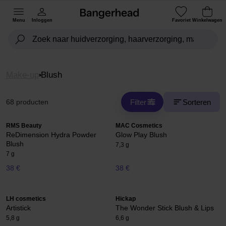
Menu
Inloggen
Favoriet
Winkelwagen
Make-up
Blush
Filter
Sorteren
68 producten
RMS Beauty
MAC Cosmetics
ReDimension Hydra Powder
Glow Play Blush
Blush
7,3 g
7 g
38 €
38 €
LH cosmetics
Hickap
Artistick
The Wonder Stick Blush & Lips
5,8 g
6,6 g