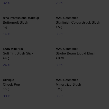
32 €
23 €
NYX Professional Makeup
MAC Cosmetics
Buttermelt Blush
Skinfinish Colourstruck Blush
5 g
4,5 g
14 €
33 €
IDUN Minerals
MAC Cosmetics
Soft Tint Blush Stick
Strobe Beam Liquid Blush
4,6 g
4,3 ml
24 €
30 €
Clinique
MAC Cosmetics
Cheek Pop
Mineralize Blush
3,5 g
3.2 g
38 €
38 €