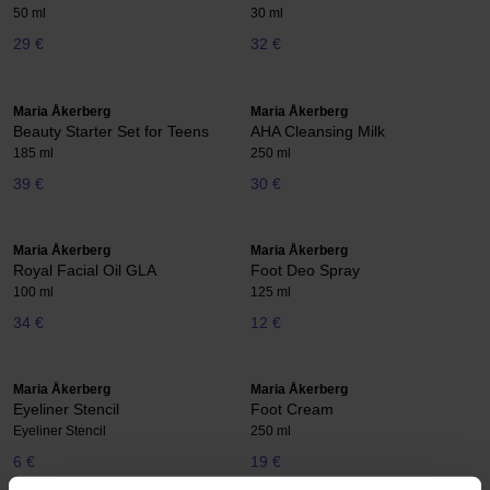
50 ml
30 ml
29 €
32 €
Maria Åkerberg
Maria Åkerberg
Beauty Starter Set for Teens
AHA Cleansing Milk
185 ml
250 ml
39 €
30 €
Maria Åkerberg
Maria Åkerberg
Royal Facial Oil GLA
Foot Deo Spray
100 ml
125 ml
34 €
12 €
Maria Åkerberg
Maria Åkerberg
Eyeliner Stencil
Foot Cream
Eyeliner Stencil
250 ml
6 €
19 €