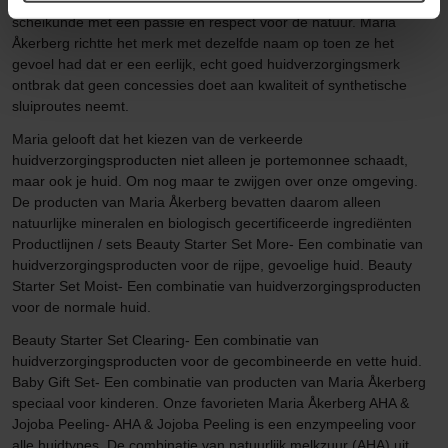
1995 combineren ze hun expertise in huidverzorging en
scheikunde met een passie en respect voor de natuur. Maria
Åkerberg richtte het merk met dezelfde naam op toen ze het
gevoel had dat er een eerlijk, echt goed huidverzorgingsmerk
ontbrak dat geen concessies doet aan kwaliteit of synthetische
sluiproutes neemt.
Maria gelooft dat het kiezen van de verkeerde
huidverzorgingsproducten niet alleen je portemonnee schaadt,
maar ook je huid. Om nog maar te zwijgen over onze omgeving.
De producten van Maria Åkerberg bevatten daarom alleen
natuurlijke mineralen en biologisch gecertificeerde ingrediënten
Productlijnen / sets Beauty Starter Set More- Een combinatie van
huidverzorgingsproducten voor de rijpe, gevoelige huid. Beauty
Starter Set Moist- Een combinatie van huidverzorgingsproducten
voor de normale huid.
Beauty Starter Set Clearing- Een combinatie van
huidverzorgingsproducten voor de gecombineerde en vette huid.
Baby Gift Set- Een combinatie van producten van Maria Åkerberg
speciaal voor kinderen. Onze favorieten Maria Åkerberg AHA &
Jojoba Peeling- AHA & Jojoba Peeling is een enzympeeling voor
alle huidtypes. De combinatie van natuurlijk melkzuur (AHA) uit