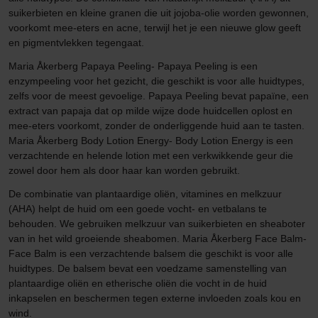
suikerbieten en kleine granen die uit jojoba-olie worden gewonnen,
voorkomt mee-eters en acne, terwijl het je een nieuwe glow geeft
en pigmentvlekken tegengaat.
Maria Åkerberg Papaya Peeling- Papaya Peeling is een
enzympeeling voor het gezicht, die geschikt is voor alle huidtypes,
zelfs voor de meest gevoelige. Papaya Peeling bevat papaïne, een
extract van papaja dat op milde wijze dode huidcellen oplost en
mee-eters voorkomt, zonder de onderliggende huid aan te tasten.
Maria Åkerberg Body Lotion Energy- Body Lotion Energy is een
verzachtende en helende lotion met een verkwikkende geur die
zowel door hem als door haar kan worden gebruikt.
De combinatie van plantaardige oliën, vitamines en melkzuur
(AHA) helpt de huid om een goede vocht- en vetbalans te
behouden. We gebruiken melkzuur van suikerbieten en sheaboter
van in het wild groeiende sheabomen. Maria Åkerberg Face Balm-
Face Balm is een verzachtende balsem die geschikt is voor alle
huidtypes. De balsem bevat een voedzame samenstelling van
plantaardige oliën en etherische oliën die vocht in de huid
inkapselen en beschermen tegen externe invloeden zoals kou en
wind.