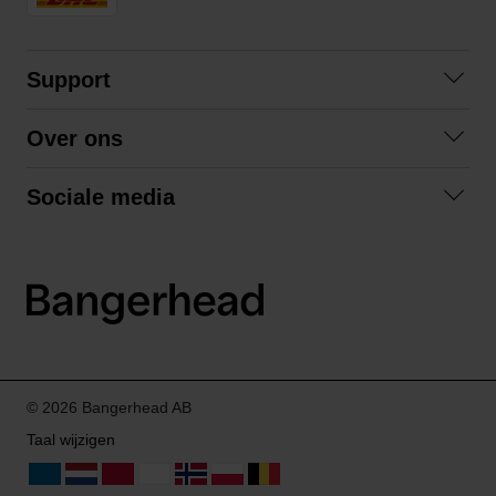
Support
Veelgestelde vragen
Over ons
Algemene voorwaarden
Over ons
Retourneren
Sociale media
Samenwerken
Privacybeleid
Facebook
Verzending
Instagram
LinkedIn
© 2026 Bangerhead AB
Taal wijzigen