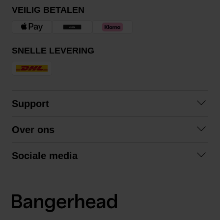
VEILIG BETALEN
SNELLE LEVERING
Support
Contact opnemen
Over ons
Veelgestelde vragen
Over ons
Algemene voorwaarden
Sociale media
Samenwerken
Retourneren
Facebook
Verzending
Privacybeleid
Instagram
LinkedIn