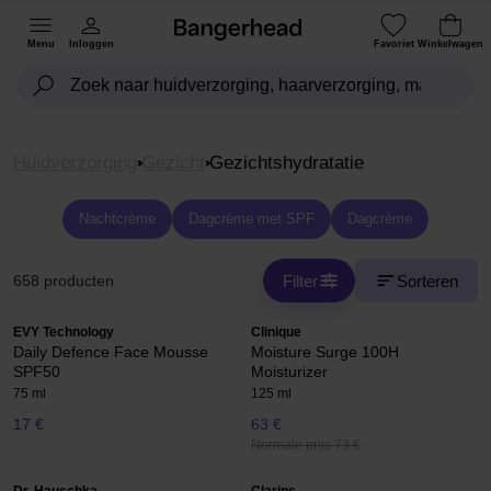
Menu
Inloggen
Favoriet
Winkelwagen
Huidverzorging
Gezicht
Gezichtshydratatie
Nachtcrème
Dagcrème met SPF
Dagcrème
Filter
Sorteren
658 producten
EVY Technology
Clinique
Daily Defence Face Mousse
Moisture Surge 100H
SPF50
Moisturizer
75 ml
125 ml
17 €
63 €
Normale prijs 73 €