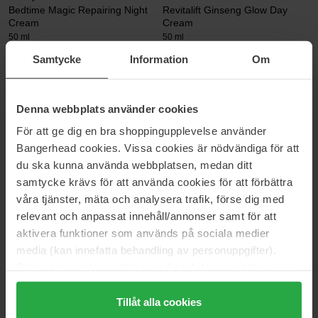
Bedtime Magic Repairing Night
Revitalift Ginseng Glow Day
Cream
Cream
50 ml
50 ml
35 €
12 €
Samtycke
Information
Om
Estée Lauder
Bioline Jatò
Denna webbplats använder cookies
Revitalizing Supreme+ Youth
Supreme C3 Radiance Cream
Power Creme
50 ml
För att ge dig en bra shoppingupplevelse använder
75 ml
Bangerhead cookies. Vissa cookies är nödvändiga för att
158 €
93 €
du ska kunna använda webbplatsen, medan ditt
samtycke krävs för att använda cookies för att förbättra
våra tjänster, mäta och analysera trafik, förse dig med
House of Hur
Verso
relevant och anpassat innehåll/annonser samt för att
Capsule Hydro Booster Cream
N°3 Barrier Strengthening
Cream
50 ml
aktivera funktioner som används på sociala medier
40 ml
media (kan innefatta behandling av personuppgifter).
44 €
60 €
Data som samlas in delas med cookieleverantören.
Genom att trycka på "Tillåt alla cookies" accepterar du
alla cookies, medan du under "Detaljer" kan anpassa
Tillåt alla cookies
Ole Henriksen
Maria Åkerberg