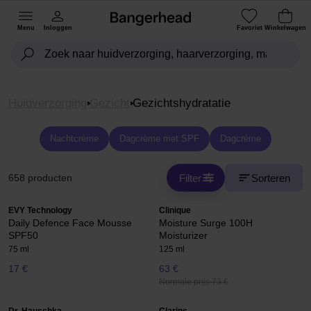
Menu
Inloggen
Favoriet
Winkelwagen
Huidverzorging
Gezicht
Gezichtshydratatie
Nachtcrème
Dagcrème met SPF
Dagcrème
Filter
Sorteren
658 producten
EVY Technology
Clinique
Daily Defence Face Mousse
Moisture Surge 100H
SPF50
Moisturizer
75 ml
125 ml
17 €
63 €
Normale prijs 73 €