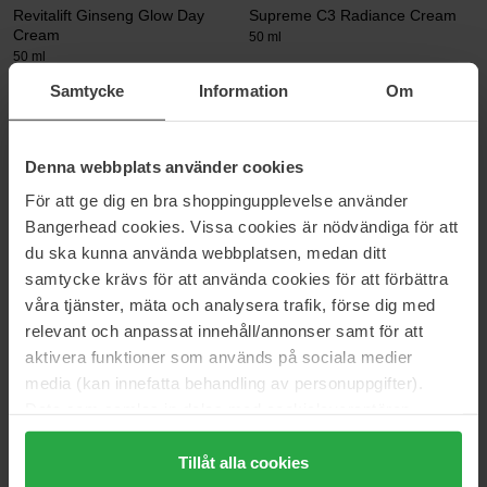
Revitalift Ginseng Glow Day
Supreme C3 Radiance Cream
Cream
50 ml
50 ml
12 €
93 €
Samtycke
Information
Om
House of Hur
Hickap
Denna webbplats använder cookies
Capsule Hydro Booster Cream
Bedtime Magic Repairing Night
Cream
50 ml
För att ge dig en bra shoppingupplevelse använder
50 ml
Bangerhead cookies. Vissa cookies är nödvändiga för att
44 €
35 €
du ska kunna använda webbplatsen, medan ditt
samtycke krävs för att använda cookies för att förbättra
våra tjänster, mäta och analysera trafik, förse dig med
KORA Organics
Verso
relevant och anpassat innehåll/annonser samt för att
Turmeric Glow Moisturizer
N°3 Barrier Strengthening
Cream
15 ml
aktivera funktioner som används på sociala medier
40 ml
media (kan innefatta behandling av personuppgifter).
24 €
60 €
Data som samlas in delas med cookieleverantören.
Genom att trycka på "Tillåt alla cookies" accepterar du
alla cookies, medan du under "Detaljer" kan anpassa
Tillåt alla cookies
Ole Henriksen
Maria Åkerberg