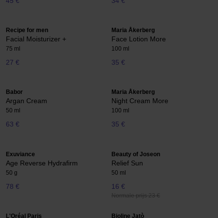
45 €
34 €
Recipe for men
Maria Åkerberg
Facial Moisturizer +
Face Lotion More
75 ml
100 ml
27 €
35 €
Babor
Maria Åkerberg
Argan Cream
Night Cream More
50 ml
100 ml
63 €
35 €
Exuviance
Beauty of Joseon
Age Reverse Hydrafirm
Relief Sun
50 g
50 ml
78 €
16 €
Normale prijs 23 €
L'Oréal Paris
Bioline Jatò