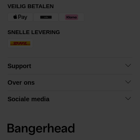
VEILIG BETALEN
SNELLE LEVERING
Support
Contact opnemen
Over ons
Veelgestelde vragen
Over ons
Algemene voorwaarden
Sociale media
Samenwerken
Retourneren
Facebook
Verzending
Privacybeleid
Instagram
LinkedIn