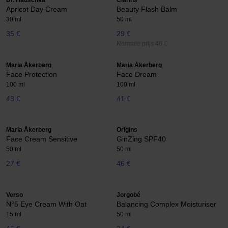
Dr. Hauschka
Clarins
Apricot Day Cream
Beauty Flash Balm
30 ml
50 ml
35 €
29 €
Normale prijs 46 €
Maria Åkerberg
Maria Åkerberg
Face Protection
Face Dream
100 ml
100 ml
43 €
41 €
Maria Åkerberg
Origins
Face Cream Sensitive
GinZing SPF40
50 ml
50 ml
27 €
46 €
Verso
Jorgobé
N°5 Eye Cream With Oat
Balancing Complex Moisturiser
15 ml
50 ml