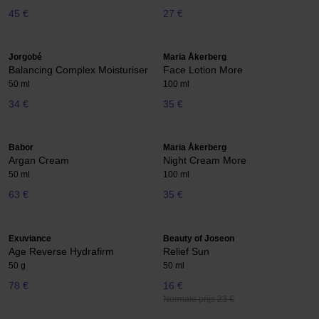
45 €
27 €
Jorgobé
Maria Åkerberg
Balancing Complex Moisturiser
Face Lotion More
50 ml
100 ml
34 €
35 €
Babor
Maria Åkerberg
Argan Cream
Night Cream More
50 ml
100 ml
63 €
35 €
Exuviance
Beauty of Joseon
Age Reverse Hydrafirm
Relief Sun
50 g
50 ml
78 €
16 €
Normale prijs 23 €