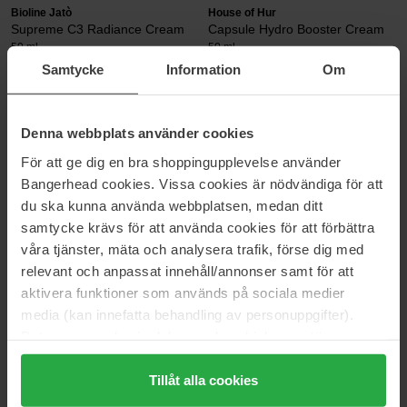
Bioline Jatò
House of Hur
Supreme C3 Radiance Cream
Capsule Hydro Booster Cream
50 ml
50 ml
Samtycke
Information
Om
93 €
44 €
Hickap
Estée Lauder
Denna webbplats använder cookies
Bedtime Magic Repairing Night
Revitalizing Supreme+ Youth
För att ge dig en bra shoppingupplevelse använder
Cream
Power Creme
50 ml
75 ml
Bangerhead cookies. Vissa cookies är nödvändiga för att
du ska kunna använda webbplatsen, medan ditt
35 €
158 €
samtycke krävs för att använda cookies för att förbättra
våra tjänster, mäta och analysera trafik, förse dig med
Verso
Verso
relevant och anpassat innehåll/annonser samt för att
N°2 Balancing Day Cream With
N°3 Barrier Strengthening
aktivera funktioner som används på sociala medier
Retinol 8
Cream
50 ml
40 ml
media (kan innefatta behandling av personuppgifter).
Data som samlas in delas med cookieleverantören.
95 €
60 €
Genom att trycka på "Tillåt alla cookies" accepterar du
alla cookies, medan du under "Detaljer" kan anpassa
Tillåt alla cookies
Saturday Skin
Maria Åkerberg
användningen av cookies. Du kan när som helst återkalla