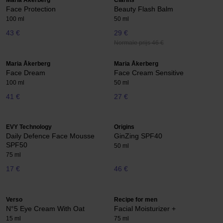
Maria Åkerberg
Clarins
Face Protection
Beauty Flash Balm
100 ml
50 ml
43 €
29 €
Normale prijs 46 €
Maria Åkerberg
Maria Åkerberg
Face Dream
Face Cream Sensitive
100 ml
50 ml
41 €
27 €
EVY Technology
Origins
Daily Defence Face Mousse
GinZing SPF40
SPF50
50 ml
75 ml
17 €
46 €
Verso
Recipe for men
N°5 Eye Cream With Oat
Facial Moisturizer +
15 ml
75 ml