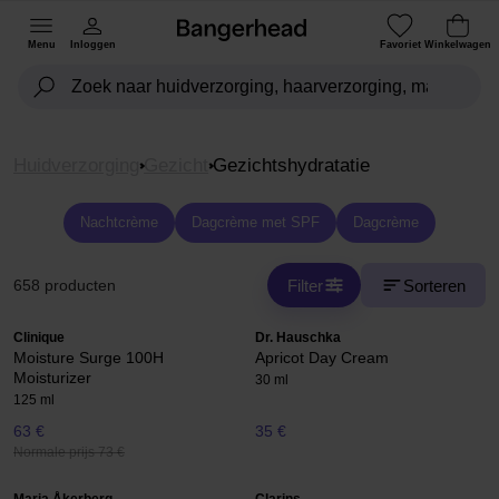
Menu
Inloggen
Favoriet
Winkelwagen
Huidverzorging
Gezicht
Gezichtshydratatie
Nachtcrème
Dagcrème met SPF
Dagcrème
Filter
Sorteren
658 producten
Clinique
Dr. Hauschka
Moisture Surge 100H
Apricot Day Cream
Moisturizer
30 ml
125 ml
63 €
35 €
Normale prijs 73 €