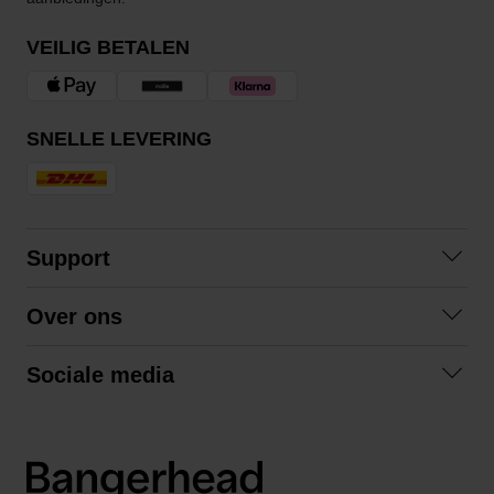
VEILIG BETALEN
SNELLE LEVERING
Support
Contact opnemen
Over ons
Veelgestelde vragen
Over ons
Algemene voorwaarden
Sociale media
Samenwerken
Retourneren
Facebook
Verzending
Privacybeleid
Instagram
LinkedIn