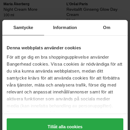
Maria Åkerberg
L'Oréal Paris
Night Cream More
Revitalift Ginseng Glow Day
Cream
100 ml
50 ml
Samtycke
Information
Om
35 €
12 €
Estée Lauder
Exuviance
Denna webbplats använder cookies
Revitalizing Supreme+ Youth
Age Reverse Hydrafirm
För att ge dig en bra shoppingupplevelse använder
Power Creme
50 g
75 ml
Bangerhead cookies. Vissa cookies är nödvändiga för att
du ska kunna använda webbplatsen, medan ditt
158 €
78 €
samtycke krävs för att använda cookies för att förbättra
våra tjänster, mäta och analysera trafik, förse dig med
Beauty of Joseon
Hickap
relevant och anpassat innehåll/annonser samt för att
Relief Sun
Bedtime Magic Repairing Night
aktivera funktioner som används på sociala medier
Cream
50 ml
50 ml
media (kan innefatta behandling av personuppgifter).
Data som samlas in delas med cookieleverantören.
16 €
35 €
Normale prijs 23 €
Genom att trycka på "Tillåt alla cookies" accepterar du
alla cookies, medan du under "Detaljer" kan anpassa
Tillåt alla cookies