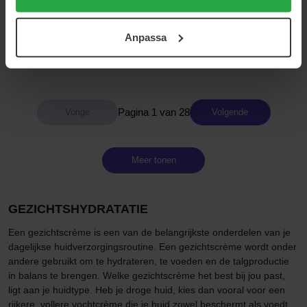
KORA Organics
Verso
användningen av cookies. Du kan när som helst återkalla
Turmeric Glow Moisturizer
N°3 Barrier Strengthening
ditt samtycke. För mer information se vår Cookie Policy
Cream
15 ml
Anpassa
samt vår Integritetspolicy.
40 ml
24 €
60 €
Pagina 1 van 28
Volgende
Meer tonen
GEZICHTSHYDRATATIE
Een gezichtscrème is een van de belangrijkste onderdelen van je
dagelijkse huidverzorgingsroutine. Een gezichtscrème wordt onder
andere gebruikt om te hydrateren, te voeden en de talgproductie
in balans te brengen. Welke gezichtscrème het best bij jou past,
ligt aan je huidtype. Heb je droge huid, kies dan vooral voor een
rijkere, vollere vochtcrème die je huid zowel beschermt als voedt.