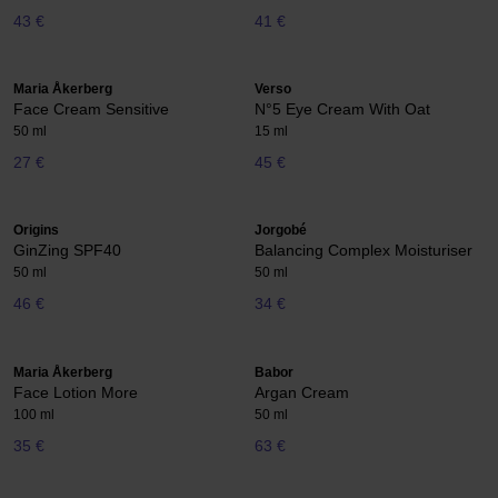
43 €
41 €
Maria Åkerberg
Verso
Face Cream Sensitive
N°5 Eye Cream With Oat
50 ml
15 ml
27 €
45 €
Origins
Jorgobé
GinZing SPF40
Balancing Complex Moisturiser
50 ml
50 ml
46 €
34 €
Maria Åkerberg
Babor
Face Lotion More
Argan Cream
100 ml
50 ml
35 €
63 €