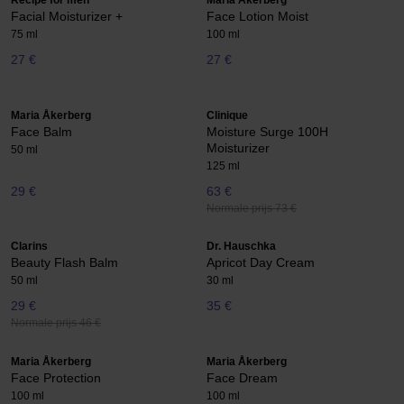
Recipe for men
Maria Åkerberg
Facial Moisturizer +
Face Lotion Moist
75 ml
100 ml
27 €
27 €
Maria Åkerberg
Clinique
Face Balm
Moisture Surge 100H
Moisturizer
50 ml
125 ml
29 €
63 €
Normale prijs 73 €
Clarins
Dr. Hauschka
Beauty Flash Balm
Apricot Day Cream
50 ml
30 ml
29 €
35 €
Normale prijs 46 €
Maria Åkerberg
Maria Åkerberg
Face Protection
Face Dream
100 ml
100 ml