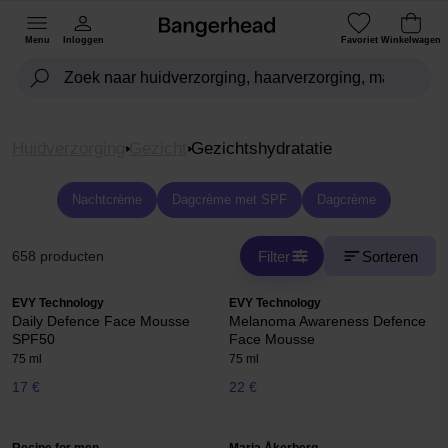
Menu
Inloggen
Favoriet
Winkelwagen
Huidverzorging
Gezicht
Gezichtshydratatie
Nachtcrème
Dagcrème met SPF
Dagcrème
Filter
Sorteren
658 producten
EVY Technology
EVY Technology
Daily Defence Face Mousse
Melanoma Awareness Defence
SPF50
Face Mousse
75 ml
75 ml
17 €
22 €