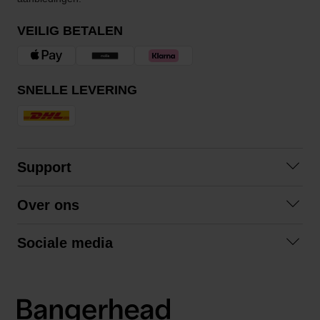
VEILIG BETALEN
SNELLE LEVERING
Support
Contact opnemen
Over ons
Veelgestelde vragen
Over ons
Algemene voorwaarden
Sociale media
Samenwerken
Retourneren
Facebook
Verzending
Privacybeleid
Instagram
LinkedIn