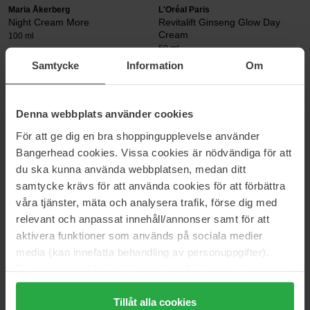
Maria Åkerberg
L'Oréal Paris
Night Cream More
Revitalift Ginseng Glow Day
Cream
100 ml
50 ml
Samtycke
Information
Om
35 €
12 €
Estée Lauder
Exuviance
Denna webbplats använder cookies
Revitalizing Supreme+ Youth
Age Reverse Hydrafirm
För att ge dig en bra shoppingupplevelse använder
Power Creme
50 g
75 ml
Bangerhead cookies. Vissa cookies är nödvändiga för att
du ska kunna använda webbplatsen, medan ditt
158 €
78 €
samtycke krävs för att använda cookies för att förbättra
våra tjänster, mäta och analysera trafik, förse dig med
Beauty of Joseon
Hickap
relevant och anpassat innehåll/annonser samt för att
Relief Sun
Bedtime Magic Repairing Night
aktivera funktioner som används på sociala medier
Cream
50 ml
50 ml
media (kan innefatta behandling av personuppgifter).
Data som samlas in delas med cookieleverantören.
16 €
35 €
Normale prijs 23 €
Genom att trycka på "Tillåt alla cookies" accepterar du
alla cookies, medan du under "Detaljer" kan anpassa
Tillåt alla cookies