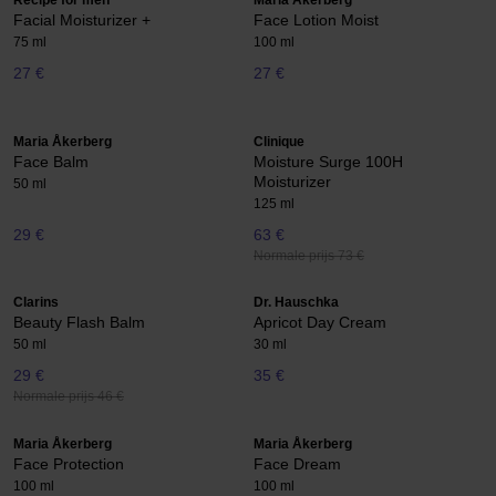
Recipe for men
Maria Åkerberg
Facial Moisturizer +
Face Lotion Moist
75 ml
100 ml
27 €
27 €
Maria Åkerberg
Clinique
Face Balm
Moisture Surge 100H
Moisturizer
50 ml
125 ml
29 €
63 €
Normale prijs 73 €
Clarins
Dr. Hauschka
Beauty Flash Balm
Apricot Day Cream
50 ml
30 ml
29 €
35 €
Normale prijs 46 €
Maria Åkerberg
Maria Åkerberg
Face Protection
Face Dream
100 ml
100 ml