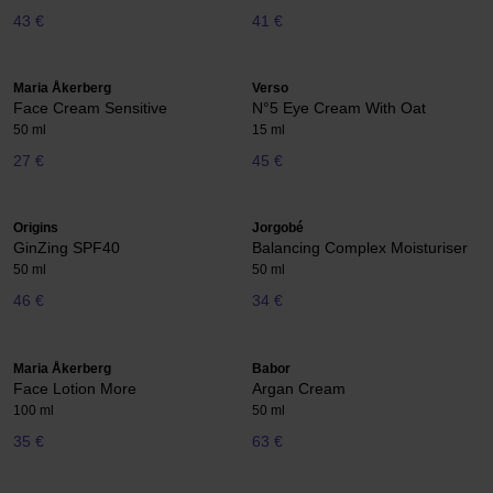
43 €
41 €
Maria Åkerberg
Verso
Face Cream Sensitive
N°5 Eye Cream With Oat
50 ml
15 ml
27 €
45 €
Origins
Jorgobé
GinZing SPF40
Balancing Complex Moisturiser
50 ml
50 ml
46 €
34 €
Maria Åkerberg
Babor
Face Lotion More
Argan Cream
100 ml
50 ml
35 €
63 €