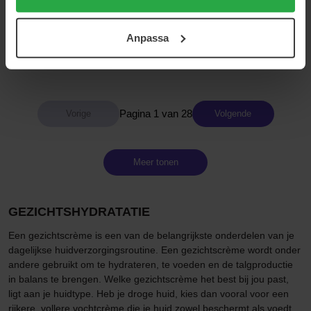
KORA Organics
Verso
användningen av cookies. Du kan när som helst återkalla
Turmeric Glow Moisturizer
N°3 Barrier Strengthening
ditt samtycke. För mer information se vår Cookie Policy
Cream
15 ml
Anpassa
samt vår Integritetspolicy.
40 ml
24 €
60 €
Pagina 1 van 28
Volgende
Meer tonen
GEZICHTSHYDRATATIE
Een gezichtscrème is een van de belangrijkste onderdelen van je
dagelijkse huidverzorgingsroutine. Een gezichtscrème wordt onder
andere gebruikt om te hydrateren, te voeden en de talgproductie
in balans te brengen. Welke gezichtscrème het best bij jou past,
ligt aan je huidtype. Heb je droge huid, kies dan vooral voor een
rijkere, vollere vochtcrème die je huid zowel beschermt als voedt.