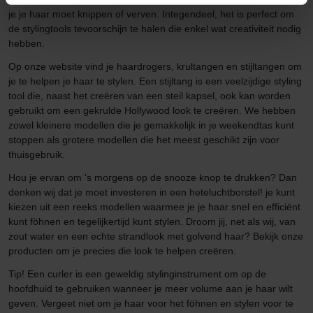
je je haar moet knippen of verven. Integendeel, het is perfect om
de stylingtools tevoorschijn te halen die enkel wat creativiteit nodig
hebben.
Op onze website vind je haardrogers, krultangen en stijltangen om
je te helpen je haar te stylen. Een stijltang is een veelzijdige styling
tool die, naast het creëren van een steil kapsel, ook kan worden
gebruikt om een gekrulde Hollywood look te creëren. We hebben
zowel kleinere modellen die je gemakkelijk in je weekendtas kunt
stoppen als grotere modellen die het meest geschikt zijn voor
thuisgebruik.
Hou je ervan om 's morgens op de snooze knop te drukken? Dan
denken wij dat je moet investeren in een heteluchtborstel! je kunt
kiezen uit een reeks modellen waarmee je je haar snel en efficiënt
kunt föhnen en tegelijkertijd kunt stylen. Droom jij, net als wij, van
zout water en een echte strandlook met golvend haar? Bekijk onze
producten om je precies die look te helpen creëren.
Tip! Een curler is een geweldig stylinginstrument om op de
hoofdhuid te gebruiken wanneer je meer volume aan je haar wilt
geven. Vergeet niet om je haar voor het föhnen en stylen voor te