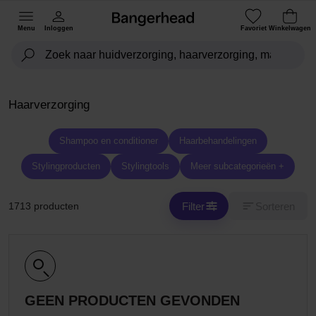
Menu
Inloggen
Favoriet
Winkelwagen
Haarverzorging
Shampoo en conditioner
Haarbehandelingen
Stylingproducten
Stylingtools
Meer subcategorieën +
Filter
Sorteren
1713 producten
GEEN PRODUCTEN GEVONDEN