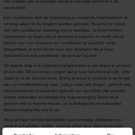
een masker aan te brengen terwijl je een bad neemt of in de
sauna bent.
Een conditioner sluit de haarstreng en maakt de haarwasbeurt af
en mag alleen in de lengten worden gebruikt. Houd bij de keuze
van een conditioner rekening met je haartype. Je kunt merken
combineren op basis van je favoriete producten en hoeft niet te
kiezen voor een shampoo en conditioner uit dezelfde serie.
Integendeel, je kunt kiezen voor een shampoo die je haar
hydrateert en een conditioner die je haar herstelt.
De laatste stap in je huidverzorgingsroutine is een leave-in product
of een olie. Dit zal ervoor zorgen dat je haar beschermd blijft, zelfs
nadat je uit de douche komt. Breng je leave-in product in de lengte
aan op handdoekdroog haar. Laat je haar zelf drogen, gebruik een
microvezeldoek of maak kort gebruik van een föhn! Het verschil
tussen natuurlijke en biologische haarverzorging Soms wil je
gewoon niet te hoeven kiezen, en is biologische en natuurlijke
haarverzorging the way to go.
Als je je haar niet wilt blootstellen aan onnodige additieven en
andere schadelijke stoffen, moet je zeker voor deze producten
gaan die vriendelijk zijn voor zowel je haar als onze planeet. Maar