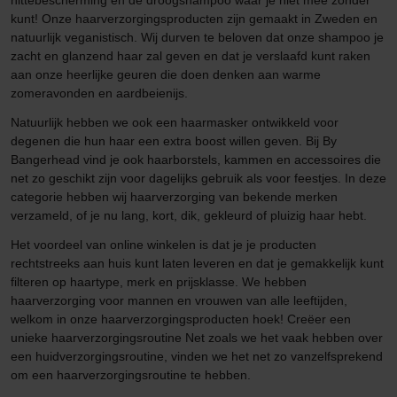
hittebescherming en de droogshampoo waar je niet mee zonder
kunt! Onze haarverzorgingsproducten zijn gemaakt in Zweden en
natuurlijk veganistisch. Wij durven te beloven dat onze shampoo je
zacht en glanzend haar zal geven en dat je verslaafd kunt raken
aan onze heerlijke geuren die doen denken aan warme
zomeravonden en aardbeienijs.
Natuurlijk hebben we ook een haarmasker ontwikkeld voor
degenen die hun haar een extra boost willen geven. Bij By
Bangerhead vind je ook haarborstels, kammen en accessoires die
net zo geschikt zijn voor dagelijks gebruik als voor feestjes. In deze
categorie hebben wij haarverzorging van bekende merken
verzameld, of je nu lang, kort, dik, gekleurd of pluizig haar hebt.
Het voordeel van online winkelen is dat je je producten
rechtstreeks aan huis kunt laten leveren en dat je gemakkelijk kunt
filteren op haartype, merk en prijsklasse. We hebben
haarverzorging voor mannen en vrouwen van alle leeftijden,
welkom in onze haarverzorgingsproducten hoek! Creëer een
unieke haarverzorgingsroutine Net zoals we het vaak hebben over
een huidverzorgingsroutine, vinden we het net zo vanzelfsprekend
om een haarverzorgingsroutine te hebben.