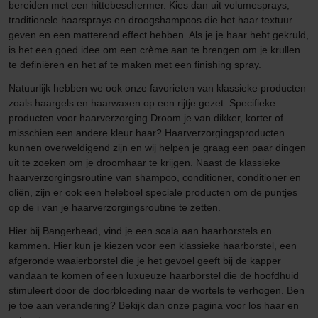
bereiden met een hittebeschermer. Kies dan uit volumesprays,
traditionele haarsprays en droogshampoos die het haar textuur
geven en een matterend effect hebben. Als je je haar hebt gekruld,
is het een goed idee om een crème aan te brengen om je krullen
te definiëren en het af te maken met een finishing spray.
Natuurlijk hebben we ook onze favorieten van klassieke producten
zoals haargels en haarwaxen op een rijtje gezet. Specifieke
producten voor haarverzorging Droom je van dikker, korter of
misschien een andere kleur haar? Haarverzorgingsproducten
kunnen overweldigend zijn en wij helpen je graag een paar dingen
uit te zoeken om je droomhaar te krijgen. Naast de klassieke
haarverzorgingsroutine van shampoo, conditioner, conditioner en
oliën, zijn er ook een heleboel speciale producten om de puntjes
op de i van je haarverzorgingsroutine te zetten.
Hier bij Bangerhead, vind je een scala aan haarborstels en
kammen. Hier kun je kiezen voor een klassieke haarborstel, een
afgeronde waaierborstel die je het gevoel geeft bij de kapper
vandaan te komen of een luxueuze haarborstel die de hoofdhuid
stimuleert door de doorbloeding naar de wortels te verhogen. Ben
je toe aan verandering? Bekijk dan onze pagina voor los haar en