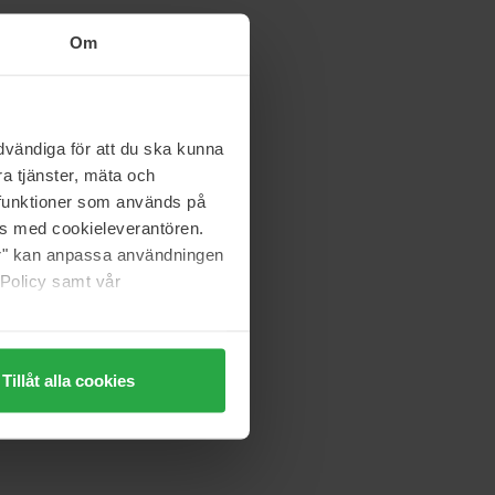
Om
vändiga för att du ska kunna
a tjänster, mäta och
a funktioner som används på
as med cookieleverantören.
jer" kan anpassa användningen
 Policy samt vår
Tillåt alla cookies