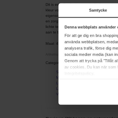
Dit is een diep hydraterende lipolie met ee
Samtycke
kleur voor een gezond en natuurlijk glanz
eigenschappen dankzij Reservatrol, dat rijk
en zorgt voor vitaliteit. Dit product is ook 
lichte textuur die soepel intrekt. Geschikt
Denna webbplats använder 
aan te brengen.
För att ge dig en bra shoppi
använda webbplatsen, medan d
Maat: 4,5 ml
analysera trafik, förse dig 
sociala medier media (kan in
Artikelnummer: 188733
Genom att trycka på "Tillåt 
Categorieën:
av cookies. Du kan när som h
Startpagina
Integritetspolicy.
Make-up
Lippen
Lipverzorging
Vegan Active Berry Lip Oil