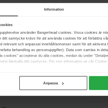
n hoog gehalte plantaardig collageen. Het heeft een lichte
Information
end resultaat. Daarnaast heeft het verouderingsremmende
 is aan antioxidanten, vroegtijdige veroudering tegengaat
volledig veganistisch en geurvrij. Het product heeft een
 voor 's ochtends en 's avonds, en ook om overdag opnieuw
cookies
ngupplevelse använder Bangerhead cookies. Vissa cookies är nöd
itt samtycke krävs för att använda cookies för att förbättra vår
med relevant och anpassat innehåll/annonser samt för att aktiver
nefatta behandling av personuppgifter). Data som samlas in del
alla cookies" accepterar du alla cookies, medan du under "Detal
elst återkalla ditt samtycke. För mer information se vår Cookie
Anpassa