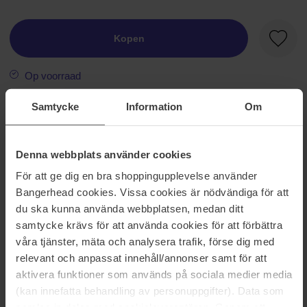
Kopen
Favori
Op voorraad
Samtycke
Information
Om
Informatie
Lip Protectant Stick SPF 15 verlicht, verzorgt en verzacht droge,
Denna webbplats använder cookies
droge een lippenbalsem en transparante, crèmige lippenstift met
antioxidantbescherming en UVA/UVB-filter beschermt de lippen
För att ge dig en bra shoppingupplevelse använder
tegen schadelijke zonnestralen. Verkrijgbaar in zowel transparante
Bangerhead cookies. Vissa cookies är nödvändiga för att
als gekleurde tinten. Verlicht kloofjes en kloven. Helpt beschermen
du ska kunna använda webbplatsen, medan ditt
tegen de schadelijke effecten van UV-blootstelling met SPF 15.
samtycke krävs för att använda cookies för att förbättra
våra tjänster, mäta och analysera trafik, förse dig med
Maat: 3 g
relevant och anpassat innehåll/annonser samt för att
aktivera funktioner som används på sociala medier media
Artikelnummer: 13104
(kan innefatta behandling av personuppgifter). Data som
Categorieën: