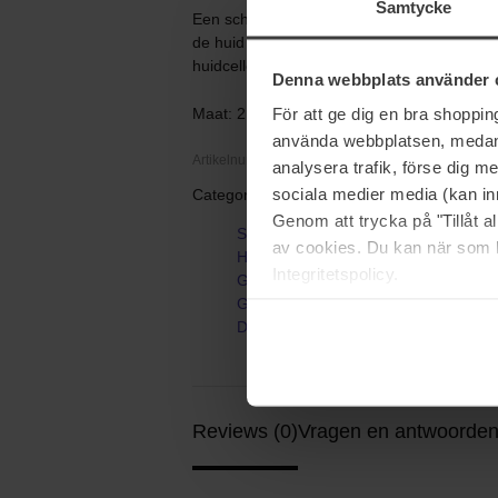
Samtycke
Een schuimende reiniger die reinigt zonder
de huid te verstoren. De formule reinigt de h
huidcellen zachtjes worden geëxfolieerd.
Denna webbplats använder 
För att ge dig en bra shoppi
Maat: 212 ml
använda webbplatsen, medan d
Artikelnummer: 88855
analysera trafik, förse dig 
sociala medier media (kan in
Categorieën:
Genom att trycka på "Tillåt 
Startpagina
av cookies. Du kan när som h
Huidverzorging
Integritetspolicy.
Gezichtsverzorging
Gezichtsreiniging
Deep Clean AHA Cleanser
Reviews (0)
Vragen en antwoorden