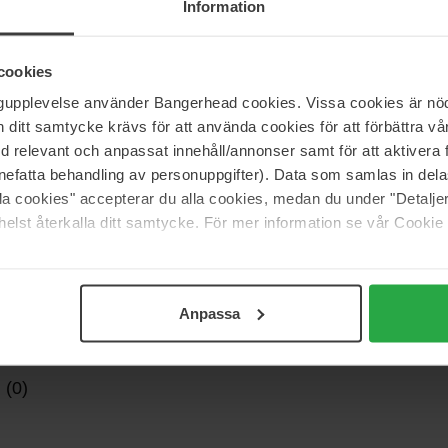
Information
 de huid uit te drogen of de beschermende barrière van
uid effectief, verwijdert vuil en make-up terwijl dode
cookies
ngupplevelse använder Bangerhead cookies. Vissa cookies är nöd
itt samtycke krävs för att använda cookies för att förbättra vår
med relevant och anpassat innehåll/annonser samt för att aktiver
nefatta behandling av personuppgifter). Data som samlas in del
alla cookies" accepterar du alla cookies, medan du under "Detal
elst återkalla ditt samtycke. För mer information se vår Cookie
Anpassa
 (0)