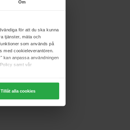
Om
vändiga för att du ska kunna
a tjänster, mäta och
a funktioner som används på
as med cookieleverantören.
jer" kan anpassa användningen
 Policy samt vår
Tillåt alla cookies