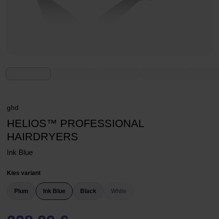
ghd
HELIOS™ PROFESSIONAL
HAIRDRYERS
Ink Blue
Kies variant
Plum
Ink Blue
Black
White