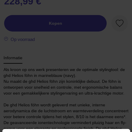
228,99 €
Kopen
Favori
Op voorraad
Informatie
Als kroon op ons werk presenteren we de optimale stylingtool: de
ghd Helios föhn in marineblauw (navy).
Nu maakt de ghd Helios föhn zijn koninklijke debuut. De föhn is
ontworpen voor snelheid en controle, met ergonomische balans
voor een gemakkelijkere stylingervaring en ultra-krachtige motor.
De ghd Helios föhn wordt geleverd met unieke, interne
aerodynamica die de luchtstroom en warmteverdeling concentreert
voor betere controle tijdens het stylen, 8/10 is het daarmee eens*.
De geavanceerde ionentechnologie vermindert pluizig haar en fly-
aways voor een elegante en professionele finish. De ghd Helios