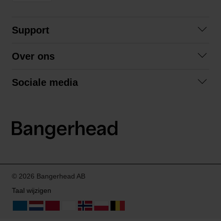
Support
Contact opnemen
Over ons
Veelgestelde vragen
Over ons
Algemene voorwaarden
Sociale media
Samenwerken
Retourneren
Facebook
Verzending
Privacybeleid
Instagram
LinkedIn
© 2026 Bangerhead AB
Taal wijzigen