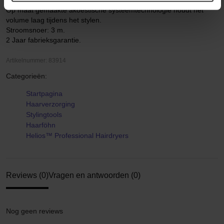
Lichter, dankzij het ergonomische design.
Op maat gemaakte akoestische systeemtechnologie houdt het
volume laag tijdens het stylen.
Stroomsnoer: 3 m.
2 Jaar fabrieksgarantie.
Artikelnummer: 83914
Categorieën:
Startpagina
Haarverzorging
Stylingtools
Haarföhn
Helios™ Professional Hairdryers
Reviews (0)
Vragen en antwoorden (0)
Nog geen reviews