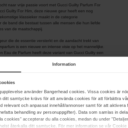
cht naar vrije passie voort met Gucci Guilty Parfum For
ucci Guilty For Him, deze nieuwe geur heeft een nog
oekomstige klassieker maakt in de categorie
de band die bestaat tussen alle mensen die hun liefde
ties van de maatschappij.
ur die de essentie versterkt en de aandacht trekt van
parfum is een nieuwe en intense visie op het mannelijke.
een Eau de Parfum heeft deze variant van Gucci Guilty een
eft de hoogste geurconcentratie waarbij een paar
Information
 modernere noot van Franse lavendel en frisse citroen,
cookies
jeneverbes. De essentie van Gucci Guilty For Him wordt
gnatuur van citrus gecombineerd met oranjebloesem en
ngupplevelse använder Bangerhead cookies. Vissa cookies är nöd
ieuze elegantie van patchoeli wordt versterkt in de
itt samtycke krävs för att använda cookies för att förbättra vår
t en muskus.
med relevant och anpassat innehåll/annonser samt för att aktiver
nefatta behandling av personuppgifter). Data som samlas in del
alla cookies" accepterar du alla cookies, medan du under "Detal
elst återkalla ditt samtycke. För mer information se vår Cookie