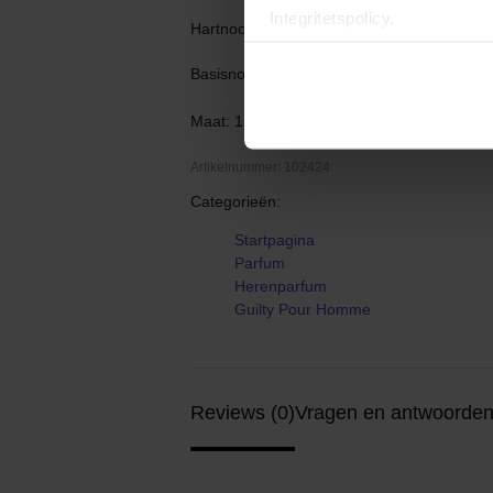
Integritetspolicy.
Hartnoot: Cistus
Basisnoot: Patchoul
Maat: 150 ml
Artikelnummer: 102424
Categorieën:
Startpagina
Parfum
Herenparfum
Guilty Pour Homme
Reviews (0)
Vragen en antwoorden