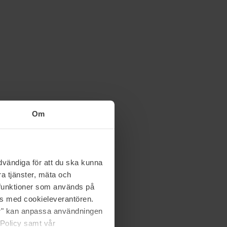
Om
vändiga för att du ska kunna
a tjänster, mäta och
a funktioner som används på
as med cookieleverantören.
jer" kan anpassa användningen
 Policy samt vår