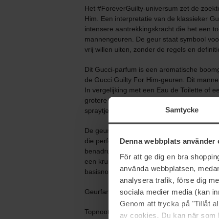
Het #ForeverGuilty-universum zet de zoekto
Him. Een interpretatie van de klassieker G
intensere aantrekkingskracht die het een t
mannengeuren. De geur staat symbool voor 
vrij willen uiten, zonder de regels en defini
Dit Gucci-parfum is een aromatische boomge
de Gucci Guilty For Him-geuren. Dit mannen
In vergelijking met een Eau de Toilette of 
grotere concentratie parfumolie. Parfum he
Samtycke
spraytjes de hele dag blijven hangen.
De geur opent met een lichtere, mildere en
Denna webbplats använder 
die perfect combineert met de warmte van 
benadrukt in de hartnoot met een diepe si
För att ge dig en bra shoppi
een kruidig vleugje nootmuskaat. De myster
använda webbplatsen, medan d
basisnoot met aanhoudende noten van hou
analysera trafik, förse dig 
sociala medier media (kan in
Geurfamilie: Houtachtig
Genom att trycka på "Tillåt 
Topnoot: Franse lavendel
av cookies. Du kan när som h