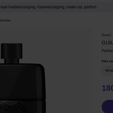
 Homme
Gucci
GUI
Parfu
Kies va
50 m
18