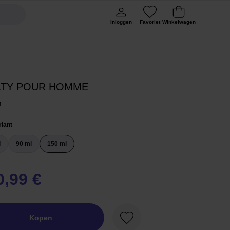
Inloggen
Favoriet
Winkelwagen
LTY POUR HOMME
m
riant
l
90 ml
150 ml
0,99 €
Kopen
Favoriet