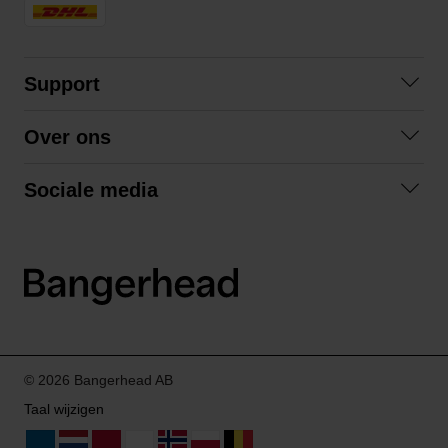
Support
Contact opnemen
Over ons
Veelgestelde vragen
Over ons
Algemene voorwaarden
Sociale media
Samenwerken
Retourneren
Facebook
Verzending
Privacybeleid
Instagram
LinkedIn
© 2026 Bangerhead AB
Taal wijzigen