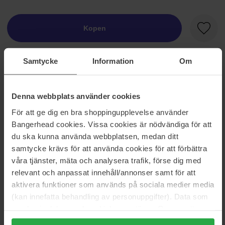
Kopen
Favori
Op voorraad
Samtycke
Information
Om
Informatie
Denna webbplats använder cookies
Oogschaduw met veel pigment. Makkelijk om aan te brengen en
För att ge dig en bra shoppingupplevelse använder
gelijkmatig te vervagen. Beschikbaar in verschillende tinten en
Bangerhead cookies. Vissa cookies är nödvändiga för att
formules.
du ska kunna använda webbplatsen, medan ditt
samtycke krävs för att använda cookies för att förbättra
Maat: 1,3 g
våra tjänster, mäta och analysera trafik, förse dig med
Artikelnummer: 73057
relevant och anpassat innehåll/annonser samt för att
aktivera funktioner som används på sociala medier media
Categorieën:
(kan innefatta behandling av personuppgifter). Data som
Startpagina
samlas in delas med cookieleverantören. Genom att
Make-up
trycka på "Tillåt alla cookies" accepterar du alla cookies,
Oogmake-up