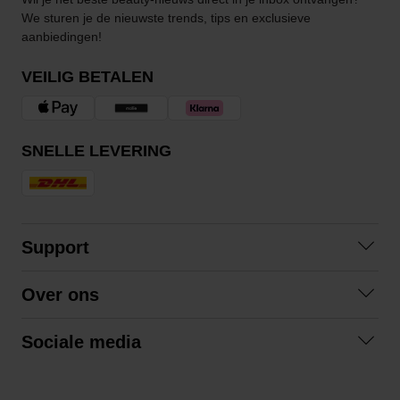
We sturen je de nieuwste trends, tips en exclusieve
aanbiedingen!
VEILIG BETALEN
SNELLE LEVERING
Support
Contact opnemen
Over ons
Veelgestelde vragen
Over ons
Algemene voorwaarden
Sociale media
Samenwerken
Retourneren
Facebook
Verzending
Privacybeleid