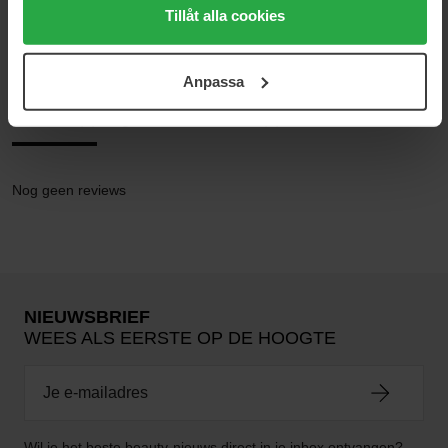
medan du under "Detaljer" kan anpassa användningen av
Tillåt alla cookies
Oogschaduw
cookies. Du kan när som helst återkalla ditt samtycke.
Veluxe Single Eyeshadow
För mer information se vår Cookie Policy samt vår
Anpassa
Integritetspolicy.
Reviews (0)
Vragen en antwoorden (0)
Nog geen reviews
NIEUWSBRIEF
WEES ALS EERSTE OP DE HOOGTE
Wil je het beste beauty-nieuws direct in je inbox ontvangen?