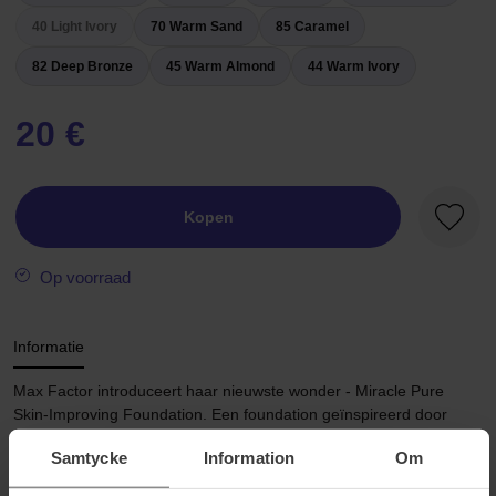
40 Light Ivory
70 Warm Sand
85 Caramel
82 Deep Bronze
45 Warm Almond
44 Warm Ivory
20 €
Kopen
Favori
Op voorraad
Informatie
Max Factor introduceert haar nieuwste wonder - Miracle Pure
Skin-Improving Foundation. Een foundation geïnspireerd door
huidverzorging en gezichtsverzorging, gecreëerd door Max Factor.
Samtycke
Information
Om
Make-up verrijkt met hyaluronzuur, waarbij huidverzorging en
cosmetica één worden in één foundation. Klinisch bewezen dat het