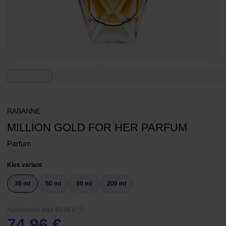
RABANNE
MILLION GOLD FOR HER PARFUM
Parfum
Kies variant
30 ml
50 ml
90 ml
200 ml
Aanbevolen prijs 93,99 €
74,96 €