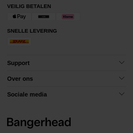
VEILIG BETALEN
SNELLE LEVERING
Support
Contact opnemen
Over ons
Veelgestelde vragen
Over ons
Algemene voorwaarden
Sociale media
Samenwerken
Retourneren
Facebook
Verzending
Privacybeleid
Instagram
LinkedIn