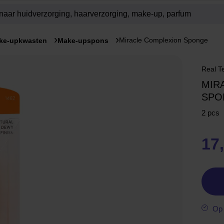
Miracle Complexion Sponge
ke-upkwasten
Make-upspons
Real T
MIR
SPO
2 pcs
17
Op 