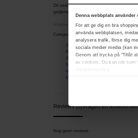
Dit veelzijdige sponsje is ontworpen met e
gelijkmatig aanbrengt en zorgt voor een gla
Denna webbplats använder 
För att ge dig en bra shoppi
Artikelnummer: 32704
använda webbplatsen, medan d
Categorieën:
analysera trafik, förse dig 
Startpagina
sociala medier media (kan in
Make-up
Genom att trycka på "Tillåt 
Accessoires & tools
av cookies. Du kan när som h
Make-upkwasten
Integritetspolicy.
Make-upspons
Miracle Complexion Sponge
Reviews (0)
Vragen en antwoorden
Nog geen reviews