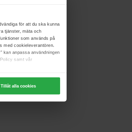
vändiga för att du ska kunna
a tjänster, mäta och
a funktioner som används på
as med cookieleverantören.
jer" kan anpassa användningen
 Policy samt vår
Tillåt alla cookies