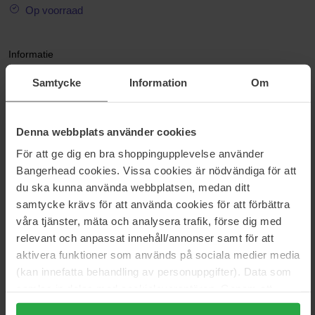
Op voorraad
Informatie
Samtycke
Information
Om
Berkenboomsap voedt de huid door ontstekingen te verminderen,
te zuiveren en te hydrateren met zijn uitgebreide mineralen,
enzymen, proteïnen en antioxidanten. Vita hyaluronzuur pompt
vocht in de huid en geeft een dauwachtige finish. Vormt een
Denna webbplats använder cookies
vochtbarrière die de huid beschermt tegen uitdroging en
För att ge dig en bra shoppingupplevelse använder
vochtverlies voorkomt.
Bangerhead cookies. Vissa cookies är nödvändiga för att
Maat: 300 ml
du ska kunna använda webbplatsen, medan ditt
samtycke krävs för att använda cookies för att förbättra
Artikelnummer: 189552
våra tjänster, mäta och analysera trafik, förse dig med
relevant och anpassat innehåll/annonser samt för att
Categorieën:
aktivera funktioner som används på sociala medier media
Startpagina
(kan innefatta behandling av personuppgifter). Data som
Huidverzorging
samlas in delas med cookieleverantören. Genom att
Gezichtsverzorging
trycka på "Tillåt alla cookies" accepterar du alla cookies,
Gezichtswater & essence