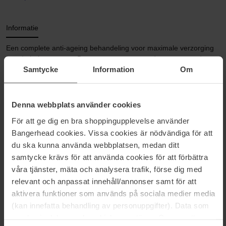
Informatie
Een complete anti-ageing behandeling voor maximale verzorging
van de hele oogzone. Bevat een contrasterende verwarmende en
Samtycke
Information
Om
verkoelende formule met speciale massage voor een optimaal
effect. Een duo dat rimpels en fijne lijntjes vermindert, de
stevigheid bevordert en tekenen van vermoeidheid tegengaat voor
een huid met nieuwe vitaliteit en uitstraling als resultaat. Kan
Denna webbplats använder cookies
gebruikt worden door alle leeftijden en alle huidtypes.
För att ge dig en bra shoppingupplevelse använder
Dit is een enkel navulproduct. Werkt het beste met Sensai Melty
Bangerhead cookies. Vissa cookies är nödvändiga för att
Rich Eye cream
du ska kunna använda webbplatsen, medan ditt
samtycke krävs för att använda cookies för att förbättra
Maat: 20 ml - Refill
våra tjänster, mäta och analysera trafik, förse dig med
relevant och anpassat innehåll/annonser samt för att
Artikelnummer: 97584
aktivera funktioner som används på sociala medier media
Categorieën:
(kan innefatta behandling av personuppgifter). Data som
samlas in delas med cookieleverantören. Genom att
Startpagina