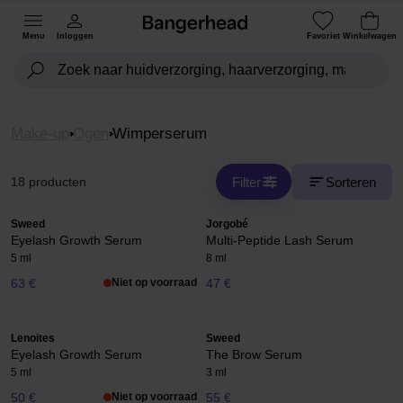
Menu
Inloggen
Favoriet
Winkelwagen
Make-up
Ogen
Wimperserum
Filter
Sorteren
18 producten
Sweed
Jorgobé
Eyelash Growth Serum
Multi-Peptide Lash Serum
5 ml
8 ml
63 €
Niet op voorraad
47 €
Lenoites
Sweed
Eyelash Growth Serum
The Brow Serum
5 ml
3 ml
50 €
Niet op voorraad
55 €