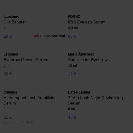
Lancôme
FOREO
Cils Booster
IRIS Eyelash Serum
4 ml
4,3 ml
18 €
Niet op voorraad
65 €
Lenoites
Maria Åkerberg
Eyebrow Growth Serum
Specials for Eyebrows
5 ml
10 ml
50 €
12 €
Clinique
Estée Lauder
High Impact Lash Amplifying
Turbo Lash Night Revitalizing
Serum
Serum
3 ml
6 ml
31 €
45 €
Normale prijs 58 €