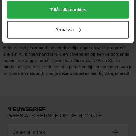
Genom att trycka på "Tillåt alla cookies" accepterar du
10 ml
6 ml
alla cookies, medan du under "Detaljer" kan anpassa
Tillåt alla cookies
68 €
62 €
användningen av cookies. Du kan när som helst återkalla
ditt samtycke. För mer information se vår Cookie Policy
Anpassa
samt vår Integritetspolicy.
WIMPERSERUM
Heb je altijd gedroomd over verleidelijk lange en volle wimpers?
Die zijn nu binnen handbereik, en bovendien op een verzorgende
manier die langer houdt. Zowel bareMinerals, NYX en XLash
bieden uitstekende producten die je helpen bij het verlengen van je
wimpers en natuurlijk vind je deze producten hier bij Bangerhead!
NIEUWSBRIEF
WEES ALS EERSTE OP DE HOOGTE