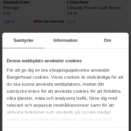
Elizabeth Arden
L'Oréal Paris
Prevage
Clinically Proven Lash Serum
4 ml
1.9 ml
108 €
Niet op voorraad
23 €
Lancôme
Lumene
Samtycke
Information
Om
Cils Booster Lash Revitalizing
Overnight Care Lash & Eyebrow
Serum
Serum
4 ml
5 ml
Denna webbplats använder cookies
55 €
Niet op voorraad
22 €
För att ge dig en bra shoppingupplevelse använder
Bangerhead cookies. Vissa cookies är nödvändiga för att
MAC Cosmetics
Pixi
du ska kunna använda webbplatsen, medan ditt
Macstack Legit Lift Lash Primer
Large Lash Serum
samtycke krävs för att använda cookies för att förbättra
- Stark Stack
Large Lash Serum
våra tjänster, mäta och analysera trafik, förse dig med
12 ml
relevant och anpassat innehåll/annonser samt för att
38 €
23 €
Niet op voorraad
aktivera funktioner som används på sociala medier
media (kan innefatta behandling av personuppgifter).
Sensai
Shiseido
Data som samlas in delas med cookieleverantören.
Lash Conditioner
Full Lash Serum