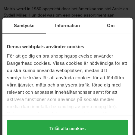
Matrix werd in 1980 opgericht door het Amerikaanse stel Arnie en
Sydell Miller. Hun doel was om een breed assortiment aan
producten voor kapsalons te creëren zoals shampoo, conditioner
Samtycke
Information
Om
en maskers. Tegenwoordig, meer dan drie decennia later, blijven
ze bij de originele ideeën en bij Bangerhead vind je het hele
Matrix-assortiment.
Denna webbplats använder cookies
För att ge dig en bra shoppingupplevelse använder
Bangerhead cookies. Vissa cookies är nödvändiga för att
du ska kunna använda webbplatsen, medan ditt
NIEUWSBRIEF
samtycke krävs för att använda cookies för att förbättra
WEES ALS EERSTE OP DE HOOGTE
våra tjänster, mäta och analysera trafik, förse dig med
relevant och anpassat innehåll/annonser samt för att
aktivera funktioner som används på sociala medier
media (kan innefatta behandling av personuppgifter).
Data som samlas in delas med cookieleverantören.
Wil je het beste beauty-nieuws direct in je inbox ontvangen?
Genom att trycka på "Tillåt alla cookies" accepterar du
We sturen je de nieuwste trends, tips en exclusieve
alla cookies, medan du under "Detaljer" kan anpassa
Tillåt alla cookies
aanbiedingen!