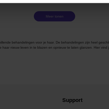
Meer tonen
llende behandelingen voor je haar. De behandelingen zijn heel geschikt 
haar nieuw leven in te blazen en opnieuw te laten glanzen. Hier vind j
Support