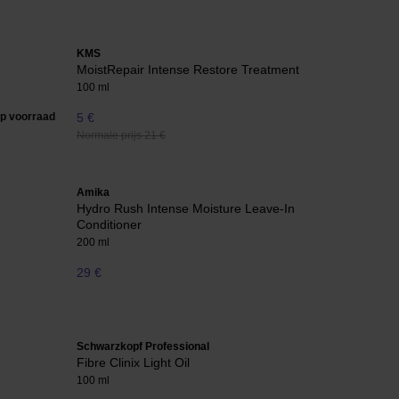
KMS
MoistRepair Intense Restore Treatment
100 ml
op voorraad
5 €
Normale prijs 21 €
Amika
Hydro Rush Intense Moisture Leave-In
Conditioner
200 ml
29 €
Schwarzkopf Professional
Fibre Clinix Light Oil
100 ml