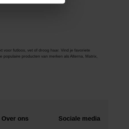
voor futloos, vet of droog haar. Vind je favoriete
e populaire producten van merken als Alterna, Matrix,
Over ons
Sociale media