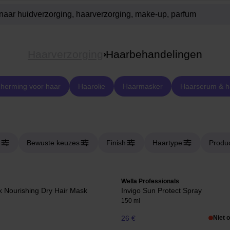
Haarverzorging
Haarbehandelingen
herming voor haar
Haarolie
Haarmasker
Haarserum & ha
Bewuste keuzes
Finish
Haartype
Produ
Wella Professionals
k Nourishing Dry Hair Mask
Invigo Sun Protect Spray
150 ml
26 €
Niet 