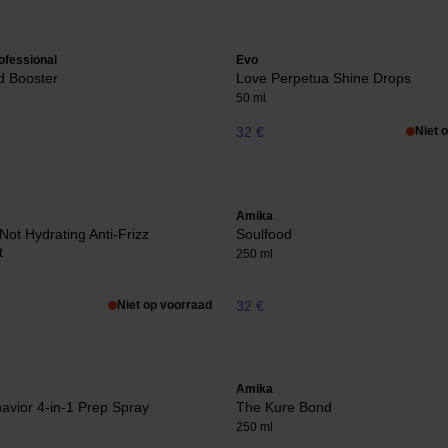
ofessional
Evo
id Booster
Love Perpetua Shine Drops
50 ml
32 €
Niet 
Amika
Not Hydrating Anti-Frizz
Soulfood
t
250 ml
Niet op voorraad
32 €
Amika
vior 4-in-1 Prep Spray
The Kure Bond
250 ml