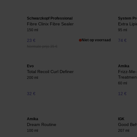
Schwarzkopf Professional
System Pr
Fibre Clinix Fibre Sealer
Extra Lip
150 ml
95 ml
23 €
Niet op voorraad
74 €
Normale prijs 35 €
Evo
Amika
Total Recoil Curl Definer
Frizz-Me-
Treatmen
200 ml
60 ml
32 €
12 €
Amika
IGK
Dream Routine
Good Beha
100 ml
207 ml