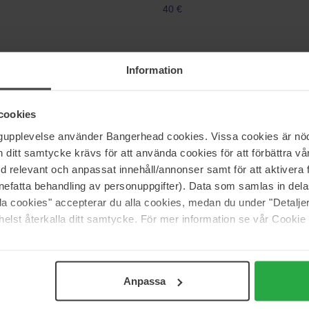
40 €
Maria Åkerberg
Information
 Scalp Treatment
Hair Detangler Energy
125 ml
cookies
14 €
ngupplevelse använder Bangerhead cookies. Vissa cookies är nöd
itt samtycke krävs för att använda cookies för att förbättra vår
med relevant och anpassat innehåll/annonser samt för att aktiver
nefatta behandling av personuppgifter). Data som samlas in del
MANTLE
e Brilliant Glow Oil
The Dream Hair
alla cookies" accepterar du alla cookies, medan du under "Detal
150 ml
elst återkalla ditt samtycke. För mer information se vår Cookie
32 €
Anpassa
Pagina 1 van 16
Volgende