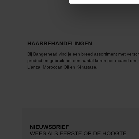
HAARBEHANDELINGEN
Bij Bangerhead vind je een breed assortiment met verschi
product en gebruik het een aantal keren per maand om je 
L'anza, Moroccan Oil en Kérastase.
NIEUWSBRIEF
WEES ALS EERSTE OP DE HOOGTE