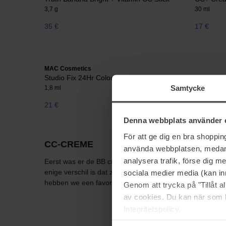
3,7 g
30 ml
35 €
17 €
MAC Cosmetics
Studio Fix 24Hr Colour Corrector
Samtycke
1,8 ml
21 €
Niet op voorraad
Denna webbplats använder 
För att ge dig en bra shoppi
CC-CREME
använda webbplatsen, medan d
analysera trafik, förse dig 
Eerst was er de BB cream, en daarna kwam het kleine z
sociala medier media (kan in
enige verschil is dat ze een meer dekkend effect heeft. Pe
hebben we een favoriet die L’Oreal CC Cream Mauve hee
Genom att trycka på "Tillåt 
av cookies. Du kan när som h
Integritetspolicy.