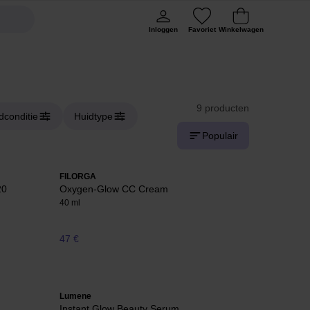
Inloggen
Favoriet
Winkelwagen
9 producten
dconditie
Huidtype
Populair
FILORGA
20
Oxygen-Glow CC Cream
40 ml
47 €
Lumene
Instant Glow Beauty Serum