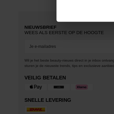
NIEUWSBRIEF
WEES ALS EERSTE OP DE HOOGTE
Wil je het beste beauty-nieuws direct in je inbox ontv
sturen je de nieuwste trends, tips en exclusieve aanbie
VEILIG BETALEN
SNELLE LEVERING