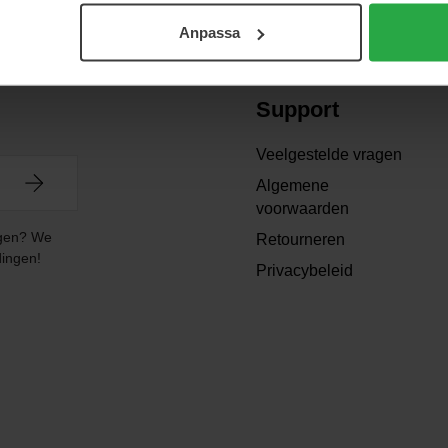
Anpassa
Support
Veelgestelde vragen
Algemene
voorwaarden
angen? We
Retourneren
dingen!
Privacybeleid