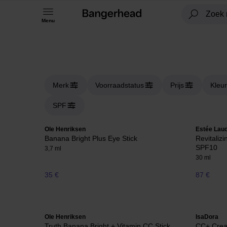
Menu
Merk
Voorraadstatus
Prijs
Kleur
SPF
Ole Henriksen
Estée Lau
Banana Bright Plus Eye Stick
Revitaliz
SPF10
3,7 ml
30 ml
35 €
87 €
Ole Henriksen
IsaDora
Truth Banana Bright + Vitamin CC Stick
CC+ Cre