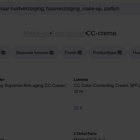
Make-up
Foundation
CC-creme
Bewuste keuzes
Finish
Producttype
Hui
der
Lumene
ing Supreme Anti-aging CC Cream
CC Color Correcting Cream SPF
30 ml
22 €
L'Oréal Paris
am
Magic CC 5 in 1