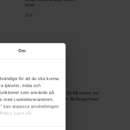
30 ml
29 €
Om
vändiga för att du ska kunna
a tjänster, mäta och
a funktioner som används på
dezelfde manier als haar voorganger de BB cream, het
as med cookieleverantören.
huis wilt verlaten met de perfecte look. Bij Bangerhead
rastase.
jer" kan anpassa användningen
 Policy samt vår