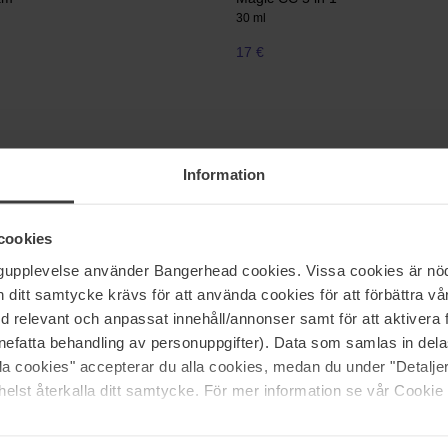
30 ml
17 €
Information
cookies
ngupplevelse använder Bangerhead cookies. Vissa cookies är nöd
itt samtycke krävs för att använda cookies för att förbättra vår
med relevant och anpassat innehåll/annonser samt för att aktiver
usje in de vorm van de CC cream. Deze kleine mirakelcrème werkt op 
nefatta behandling av personuppgifter). Data som samlas in del
rfect voor als je niet te lang voor de spiegel wilt staan, maar toch het 
t, maar je vindt er nog veel meer zoals Lumene, Make Up Store en Ke
alla cookies" accepterar du alla cookies, medan du under "Detal
elst återkalla ditt samtycke. För mer information se vår Cookie