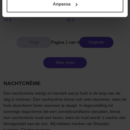
Moisturizes & Quenches Night
50 ml
Anpassa
samt vår Integritetspolicy.
Care
50 ml
25 €
56 €
Pagina 1 van 4
Volgende
Meer tonen
NACHTCRÈME
Een nachtcrème reinigt en herstelt wat je huid in de loop van de
dag is verloren. Een nachtcrème bevat ook veel vitamines, want de
huid absorbeert beter wanneer je slaapt. In tegenstelling tot
sommige dagcrèmes die een zonnebrandfactor bevatten, bevat
een nachtcrème nooit een factor, want de huid wordt 's nachts niet
blootgesteld aan de zon. Wij hebben merken als Shiseido,
Lumene, Clarins en meer.