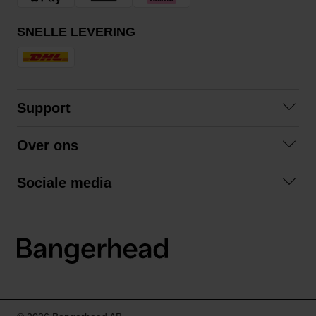
SNELLE LEVERING
Support
Contact opnemen
Over ons
Veelgestelde vragen
Over ons
Algemene voorwaarden
Sociale media
Samenwerken
Retourneren
Facebook
Verzending
Privacybeleid
Instagram
LinkedIn