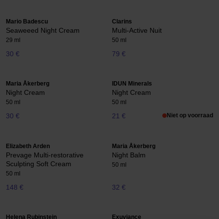
Mario Badescu
Clarins
Seaweeed Night Cream
Multi-Active Nuit
29 ml
50 ml
30 €
79 €
Maria Åkerberg
IDUN Minerals
Night Cream
Night Cream
50 ml
50 ml
30 €
21 €
Niet op voorraad
Elizabeth Arden
Maria Åkerberg
Prevage Multi-restorative
Night Balm
Sculpting Soft Cream
50 ml
50 ml
148 €
32 €
Helena Rubinstein
Exuviance