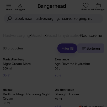
Menu
Inloggen
Favoriet
Winkelwagen
Huidverzorging
Gezicht
Gezichtshydratatie
Nachtcrème
Filter
Sorteren
83 producten
Maria Åkerberg
Exuviance
Night Cream More
Age Reverse Hydrafirm
100 ml
50 g
35 €
78 €
Hickap
Ole Henriksen
Bedtime Magic Repairing Night
Strength Trainer
Cream
50 ml
50 ml
46 €
Niet op voorraad