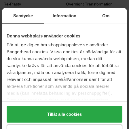
Re-Plasty
Overnight Transformation
Complex
50 ml
50 g
Samtycke
Information
Om
478 €
Niet op voorraad
55 €
Denna webbplats använder cookies
Dr. Ceuracle
Exuviance
För att ge dig en bra shoppingupplevelse använder
Hyal Reyouth Night Cream
Pro-Plump Hydrating Cream
Bangerhead cookies. Vissa cookies är nödvändiga för att
60 g
45 ml
du ska kunna använda webbplatsen, medan ditt
25 €
53 €
samtycke krävs för att använda cookies för att förbättra
Normale prijs 36 €
våra tjänster, mäta och analysera trafik, förse dig med
Clarins
Murad
relevant och anpassat innehåll/annonser samt för att
Multi-Active Nuit
Retinal ReSculpt Overnight
aktivera funktioner som används på sociala medier
Cream
50 ml
media (kan innefatta behandling av personuppgifter).
50 ml
Data som samlas in delas med cookieleverantören.
79 €
113 €
Genom att trycka på "Tillåt alla cookies" accepterar du
alla cookies, medan du under "Detaljer" kan anpassa
Tillåt alla cookies
Some By Mi
Clarins
användningen av cookies. Du kan när som helst återkalla
Retinol Bakuchiol Dual Cream
Hydra-Essentiel Plumps,
ditt samtycke. För mer information se vår Cookie Policy