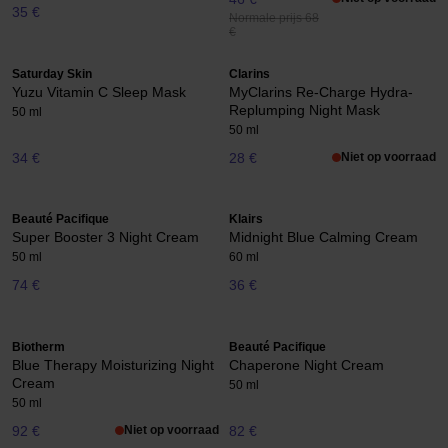
35 €
Normale prijs 68
€
Saturday Skin
Clarins
Yuzu Vitamin C Sleep Mask
MyClarins Re-Charge Hydra-
Replumping Night Mask
50 ml
50 ml
34 €
28 €
Niet op voorraad
Beauté Pacifique
Klairs
Super Booster 3 Night Cream
Midnight Blue Calming Cream
50 ml
60 ml
74 €
36 €
Biotherm
Beauté Pacifique
Blue Therapy Moisturizing Night
Chaperone Night Cream
Cream
50 ml
50 ml
92 €
Niet op voorraad
82 €