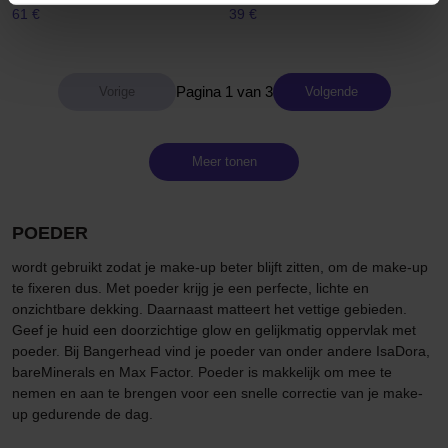
61 €
39 €
Pagina 1 van 3
Volgende
Meer tonen
POEDER
wordt gebruikt zodat je make-up beter blijft zitten, om de make-up
te fixeren dus. Met poeder krijg je een perfecte, lichte en
onzichtbare dekking. Daarnaast matteert het vettige gebieden.
Geef je huid een doorzichtige glow en gelijkmatig oppervlak met
poeder. Bij Bangerhead vind je poeder van onder andere IsaDora,
bareMinerals en Max Factor. Poeder is makkelijk om mee te
nemen en aan te brengen voor een snelle correctie van je make-
up gedurende de dag.