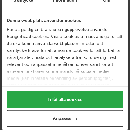
8 g
25 g
31 €
Niet op voorraad
50 €
Niet op voorraad
Denna webbplats använder cookies
För att ge dig en bra shoppingupplevelse använder
Lumene
LH cosmetics
CC Color Correcting Powder
Blotting Powder
Bangerhead cookies. Vissa cookies är nödvändiga för att
10 g
6 g
du ska kunna använda webbplatsen, medan ditt
18 €
43 €
samtycke krävs för att använda cookies för att förbättra
våra tjänster, mäta och analysera trafik, förse dig med
relevant och anpassat innehåll/annonser samt för att
Sigma Beauty
Clinique
aktivera funktioner som används på sociala medier
Soft Focus Setting Powder
Stay-Matte Sheer Pressed
media (kan innefatta behandling av personuppgifter).
Powder
10 g
7.6 g
Data som samlas in delas med cookieleverantören.
Genom att trycka på "Tillåt alla cookies" accepterar du
36 €
48 €
alla cookies, medan du under "Detaljer" kan anpassa
Tillåt alla cookies
användningen av cookies. Du kan när som helst återkalla
Estée Lauder
Smashbox
ditt samtycke. För mer information se vår Cookie Policy
Bronze Goddess Highlighting
Always On Skin-Balancing
Anpassa
samt vår Integritetspolicy.
Powder Gelee
Setting Powder
9 g
9,9 g