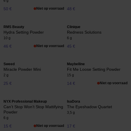
6 g
50 €
Niet op voorraad
48 €
RMS Beauty
Clinique
Hydra Setting Powder
Redness Solutions
10 g
6 g
46 €
Niet op voorraad
45 €
Sweed
Maybelline
Miracle Powder Mini
Fit Me Loose Setting Powder
2 g
15 g
25 €
14 €
Niet op voorraad
NYX Professional Makeup
IsaDora
Can’t Stop Won’t Stop Mattifying
The Eyeshadow Quartet
Powder
3,5 g
6 g
15 €
Niet op voorraad
17 €