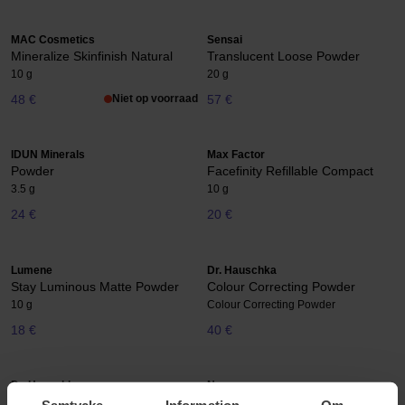
MAC Cosmetics
Sensai
Mineralize Skinfinish Natural
Translucent Loose Powder
10 g
20 g
48 €
Niet op voorraad
57 €
IDUN Minerals
Max Factor
Powder
Facefinity Refillable Compact
3.5 g
10 g
24 €
20 €
Lumene
Dr. Hauschka
Stay Luminous Matte Powder
Colour Correcting Powder
10 g
Colour Correcting Powder
18 €
40 €
Dr. Hauschka
Nuxe
Compact Powder
Poudre Éclat Prodigieux
Samtycke
Information
Om