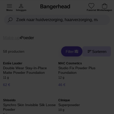
Menu
Inloggen
Favoriet
Winkelwagen
Make-up
Poeder
Filter
Sorteren
58 producten
Estée Lauder
MAC Cosmetics
Double Wear Stay-In-Place
Studio Fix Powder Plus
Matte Powder Foundation
Foundation
11 g
12 g
62 €
46 €
Shiseido
Clinique
Synchro Skin Invisible Silk Loose
Superpowder
Powder
10 g