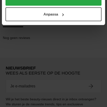
Antiperspirant Deodorant
användningen av cookies. Du kan när som helst återkalla
ditt samtycke. För mer information se vår Cookie Policy
Anpassa
samt vår Integritetspolicy.
Reviews (0)
Vragen en antwoorden (0)
Nog geen reviews
NIEUWSBRIEF
WEES ALS EERSTE OP DE HOOGTE
Wil je het beste beauty-nieuws direct in je inbox ontvangen?
We sturen je de nieuwste trends, tips en exclusieve