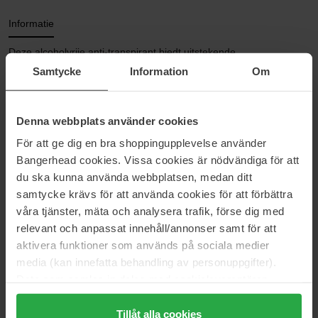
Informatie
Deze alcoholvrije anti-transpirant biedt uitstekende
vochtbescherming. De milde formule met anti-irriterende allantoïne
Samtycke
Information
Om
en verzorgende sheaboter neutraliseert bacteriën voor langdurige
geurcontrole. Trekt snel in. Vlekt niet. Plakt niet. Praktische roller
om perfect te doseren en eenvoudig aan te brengen. Royaal
Denna webbplats använder cookies
aanbrengen en laten drogen voordat je kleding aantrekt (dat kost
maar een paar seconden).
För att ge dig en bra shoppingupplevelse använder
Bangerhead cookies. Vissa cookies är nödvändiga för att
Maat: 60 ml
du ska kunna använda webbplatsen, medan ditt
samtycke krävs för att använda cookies för att förbättra
Artikelnummer: 19696
våra tjänster, mäta och analysera trafik, förse dig med
Categorieën:
relevant och anpassat innehåll/annonser samt för att
aktivera funktioner som används på sociala medier
Startpagina
media (kan innefatta behandling av personuppgifter).
Huidverzorging
Lichaamsverzorging
Data som samlas in delas med cookieleverantören.
Deodorant Uniseks
Genom att trycka på "Tillåt alla cookies" accepterar du
Deodorant voor hem
alla cookies, medan du under "Detaljer" kan anpassa
Tillåt alla cookies