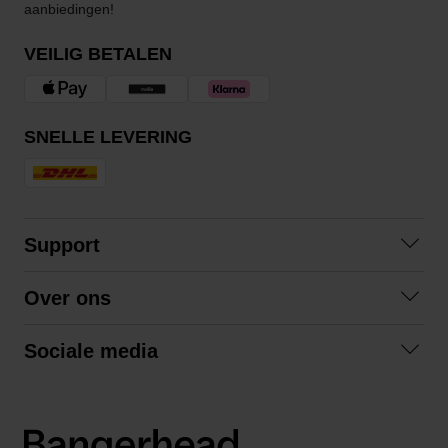
aanbiedingen!
VEILIG BETALEN
SNELLE LEVERING
Support
Contact opnemen
Over ons
Veelgestelde vragen
Over ons
Algemene voorwaarden
Sociale media
Samenwerken
Retourneren
Facebook
Verzending
Privacybeleid
Instagram
LinkedIn