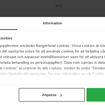
30 €
Information
L'Occitane en Provence
orel
Almond Milk Veil
n
800.0 ML
240 ml
cookies
Niet op voorraad
40 €
ngupplevelse använder Bangerhead cookies. Vissa cookies är nöd
js 39 €
itt samtycke krävs för att använda cookies för att förbättra vår
med relevant och anpassat innehåll/annonser samt för att aktiver
Nuxe
nefatta behandling av personuppgifter). Data som samlas in del
 De Thé Moisturising Milk
Comforting
alla cookies" accepterar du alla cookies, medan du under "Detal
400 ml
elst återkalla ditt samtycke. För mer information se vår Cookie
42 €
Anpassa
Pagina 1 van 6
Volgende