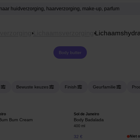
verzorging
Lichaamsverzorging
Lichaamshydra
Body butter
Bewuste keuzes
Finish
Geurfamilie
Pro
eiro
Sol de Janeiro
n Bum Bum Cream
Body Badalada
400 ml
32 €
Niet 