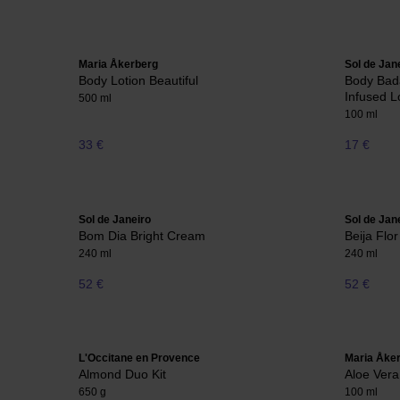
Maria Åkerberg
Sol de Jan
Body Lotion Beautiful
Body Bad
Infused L
500 ml
100 ml
33 €
17 €
Sol de Janeiro
Sol de Jan
Bom Dia Bright Cream
Beija Flo
240 ml
240 ml
52 €
52 €
L'Occitane en Provence
Maria Åke
Almond Duo Kit
Aloe Vera
650 g
100 ml