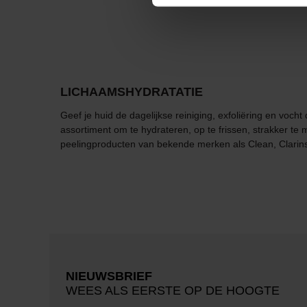
LICHAAMSHYDRATATIE
Geef je huid de dagelijkse reiniging, exfoliëring en voch
assortiment om te hydrateren, op te frissen, strakker te
peelingproducten van bekende merken als Clean, Clarins
NIEUWSBRIEF
WEES ALS EERSTE OP DE HOOGTE