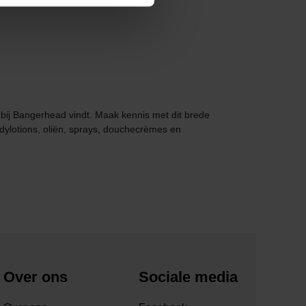
er bij Bangerhead vindt. Maak kennis met dit brede
odylotions, oliën, sprays, douchecrèmes en
Over ons
Sociale media