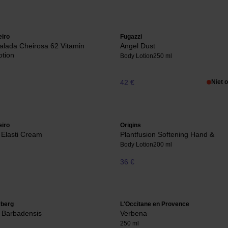
eiro
Fugazzi
alada Cheirosa 62 Vitamin
Angel Dust
otion
Body Lotion
250 ml
42 €
Niet 
eiro
Origins
r Elasti Cream
Plantfusion Softening Hand &
Body Lotion
200 ml
36 €
rberg
L'Occitane en Provence
 Barbadensis
Verbena
250 ml