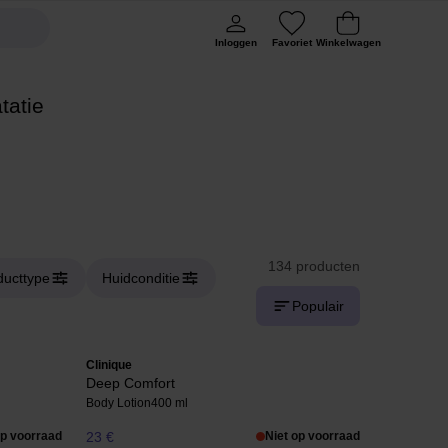
Inloggen
Favoriet
Winkelwagen
tatie
134 producten
ducttype
Huidconditie
Populair
Clinique
Deep Comfort
Body Lotion
400 ml
op voorraad
23 €
Niet op voorraad