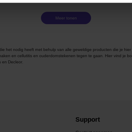
Meer tonen
t die het nodig heeft met behulp van alle geweldige producten die je hi
 maken en cellutitis en ouderdomstekenen tegen te gaan. Hier vind je b
 en Decleor.
Support