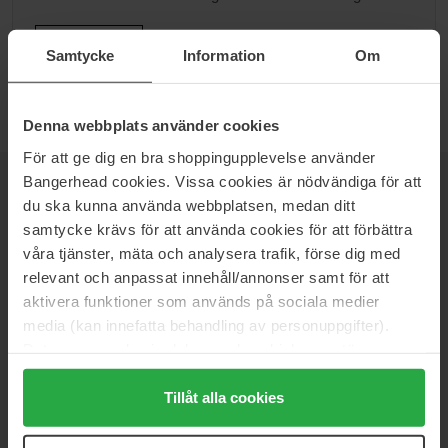
Ga naar B
Samtycke
Information
Om
Denna webbplats använder cookies
För att ge dig en bra shoppingupplevelse använder
Bangerhead cookies. Vissa cookies är nödvändiga för att
NIEUWSBRIEF
du ska kunna använda webbplatsen, medan ditt
WEES ALS EERSTE OP DE HOOGTE
samtycke krävs för att använda cookies för att förbättra
våra tjänster, mäta och analysera trafik, förse dig med
relevant och anpassat innehåll/annonser samt för att
aktivera funktioner som används på sociala medier
media (kan innefatta behandling av personuppgifter).
Wil je het beste beauty-nieuws direct in je inbox ontvangen?
We sturen je de nieuwste trends, tips en exclusieve
Data som samlas in delas med cookieleverantören.
aanbiedingen!
Genom att trycka på "Tillåt alla cookies" accepterar du
alla cookies, medan du under "Detaljer" kan anpassa
Tillåt alla cookies
VEILIG BETALEN
användningen av cookies. Du kan när som helst återkalla
ditt samtycke. För mer information se vår Cookie Policy