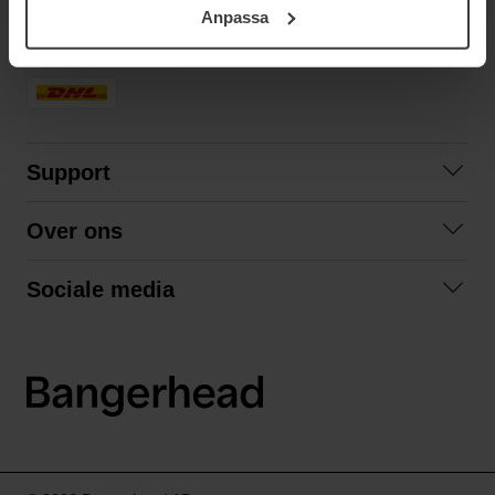
Anpassa
samt vår Integritetspolicy.
SNELLE LEVERING
Support
Contact opnemen
Over ons
Veelgestelde vragen
Over ons
Algemene voorwaarden
Sociale media
Samenwerken
Retourneren
Facebook
Verzending
Privacybeleid
Instagram
LinkedIn