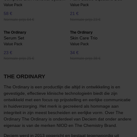
Value Pack
Value Pack
58 €
21 €
Normale prijs 64 €
Normale prijs 23 €
The Ordinary
The Ordinary
Serum Set
Skin Care Trio
Value Pack
Value Pack
23 €
34 €
Normale prijs 25 €
Normale prijs 38 €
THE ORDINARY
The Ordinary is een productlijn die altijd in ontwikkeling is en
gevestigde, effectieve klinische technologieën biedt die zijn
ontwikkeld met een focus op prijsstelling en eerlijke communicatie
in huidverzorging. Het merk is gecreëerd als hommage aan
integriteit in zijn meest bescheiden en eerlijke vorm. Over The
Ordinary The Ordinary is onderdeel van Deciem dat onder andere
eigenaar is van de merken NIOD en The Chemistry Brand.
Deciem werd in 2013 opgericht en bestaat tegenwoordig uit