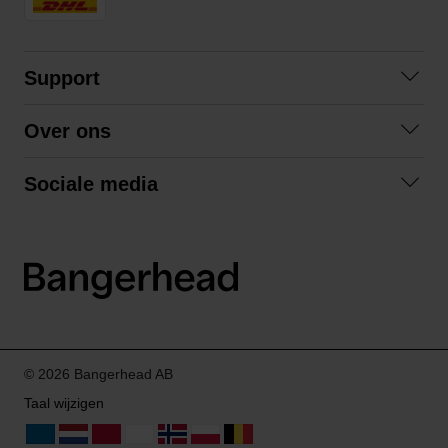
Support
Veelgestelde vragen
Over ons
Algemene voorwaarden
Over ons
Retourneren
Sociale media
Samenwerken
Privacybeleid
Facebook
Verzending
Instagram
LinkedIn
© 2026 Bangerhead AB
Taal wijzigen