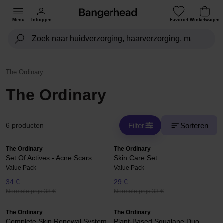
Menu
Inloggen
Favoriet
Winkelwagen
The Ordinary
The Ordinary
Filter
Sorteren
6 producten
The Ordinary
The Ordinary
Set Of Actives - Acne Scars
Skin Care Set
Value Pack
Value Pack
34 €
29 €
Normale prijs 38 €
Normale prijs 33 €
The Ordinary
The Ordinary
Complete Skin Renewal System
Plant-Based Squalane Duo