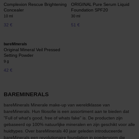
Complexion Rescue Brightening
ORIGINAL Pure Serum Liquid
Concealer
Foundation SPF20
10 ml
30 ml
32 €
51 €
bareMinerals
Original Mineral Veil Pressed
Setting Powder
9 g
42 €
BAREMINERALS
bareMinerals Minerale make-up van wereldklasse van
bareMinerals. Hun filosofie is een assortiment aan te bieden dat
"Full of what's good, free of whats fake" is. De producten zijn
gebaseerd op 100% natuurlijke mineralen en zijn geschikt voor alle
huidtypes. Over bareMinerals 40 jaar geleden introduceerde
bareMinerals een revolutionaire foundation in poedervorm die