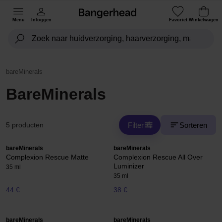
Menu
Inloggen
Favoriet
Winkelwagen
bareMinerals
BareMinerals
Filter
Sorteren
5 producten
bareMinerals
bareMinerals
Complexion Rescue Matte
Complexion Rescue All Over
Luminizer
35 ml
35 ml
44 €
38 €
bareMinerals
bareMinerals