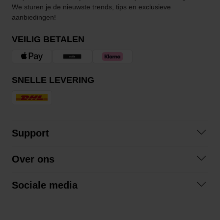
We sturen je de nieuwste trends, tips en exclusieve
aanbiedingen!
VEILIG BETALEN
SNELLE LEVERING
Support
Contact opnemen
Over ons
Veelgestelde vragen
Over ons
Algemene voorwaarden
Sociale media
Samenwerken
Retourneren
Facebook
Verzending
Privacybeleid
Instagram