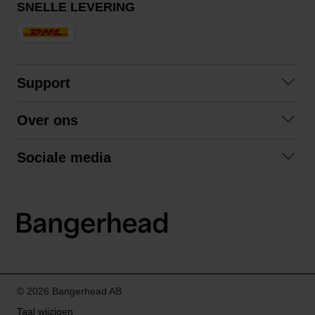
SNELLE LEVERING
Support
Contact opnemen
Over ons
Veelgestelde vragen
Over ons
Algemene voorwaarden
Sociale media
Samenwerken
Retourneren
Facebook
Verzending
Privacybeleid
Instagram
LinkedIn
© 2026 Bangerhead AB
Taal wijzigen