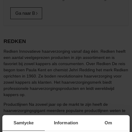
Ga naar B
REDKEN
Redken Innovatieve haarverzorging vanaf dag één. Redken heeft
een aantal veelgeprezen producten in zijn assortiment en is
favoriet bij zowel kappers als consumenten. Over Redken De reis
begon toen Paula Kent en chemist Jehri Redding het merk Redken
oprichten in 1960. Ze boden revolutionaire haarverzorging voor
zowel kappers als klanten. Het haarverzorgingsmerk biedt
professionele haarverzorgingsproducten en leidt wereldwijd
kappers op.
Productlijnen Na zoveel jaar op de markt te zijn heeft de
haarverzorgingsgigant meerdere populaire productlijnen weten te
produceren. We noemen er een paar hieronder. All Soft - Als je
Samtycke
Information
Om
Redken zegt dan heb je het ook meteen over hun grote favoriet All
Soft. Een haarverzorgingslijn voor als je droog, broos en stug haar