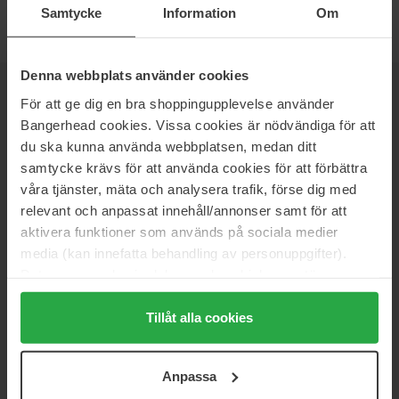
Samtycke
Information
Om
Denna webbplats använder cookies
NIEUWSBRIEF
För att ge dig en bra shoppingupplevelse använder
WEES ALS EERSTE OP DE HOOGTE
Bangerhead cookies. Vissa cookies är nödvändiga för att
du ska kunna använda webbplatsen, medan ditt
samtycke krävs för att använda cookies för att förbättra
våra tjänster, mäta och analysera trafik, förse dig med
relevant och anpassat innehåll/annonser samt för att
Wil je het beste beauty-nieuws direct in je inbox ontvangen?
aktivera funktioner som används på sociala medier
We sturen je de nieuwste trends, tips en exclusieve
media (kan innefatta behandling av personuppgifter).
aanbiedingen!
Data som samlas in delas med cookieleverantören.
VEILIG BETALEN
Genom att trycka på "Tillåt alla cookies" accepterar du
alla cookies, medan du under "Detaljer" kan anpassa
Tillåt alla cookies
användningen av cookies. Du kan när som helst återkalla
ditt samtycke. För mer information se vår Cookie Policy
SNELLE LEVERING
Anpassa
samt vår Integritetspolicy.