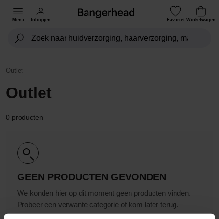
Menu
Inloggen
Favoriet
Winkelwagen
Outlet
Outlet
0 producten
GEEN PRODUCTEN GEVONDEN
We konden hier op dit moment geen producten vinden.
Probeer een verwante categorie of kom later terug.