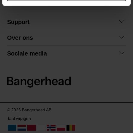
Support
Contact opnemen
Over ons
Veelgestelde vragen
Over ons
Algemene voorwaarden
Sociale media
Samenwerken
Retourneren
Facebook
Verzending
Privacybeleid
Instagram
LinkedIn
© 2026 Bangerhead AB
Taal wijzigen