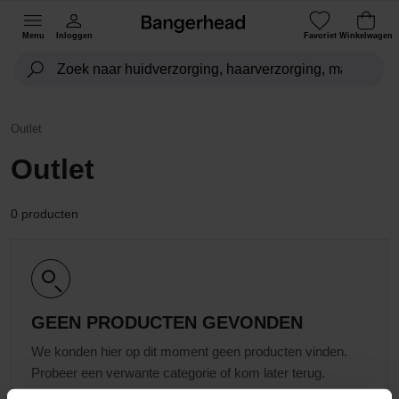
Menu
Inloggen
Favoriet
Winkelwagen
Outlet
Outlet
0 producten
GEEN PRODUCTEN GEVONDEN
We konden hier op dit moment geen producten vinden.
Probeer een verwante categorie of kom later terug.