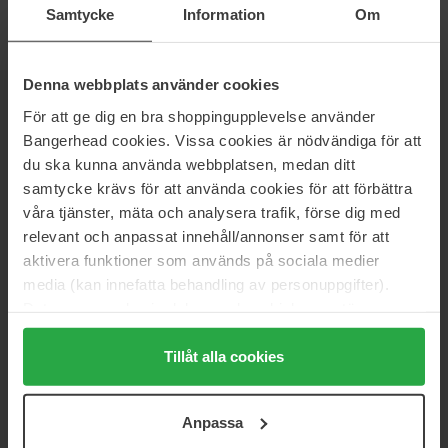
Samtycke
Information
Om
Denna webbplats använder cookies
NIEUWSBRIEF
För att ge dig en bra shoppingupplevelse använder
WEES ALS EERSTE OP DE HOOGTE
Bangerhead cookies. Vissa cookies är nödvändiga för att
du ska kunna använda webbplatsen, medan ditt
samtycke krävs för att använda cookies för att förbättra
våra tjänster, mäta och analysera trafik, förse dig med
relevant och anpassat innehåll/annonser samt för att
Wil je het beste beauty-nieuws direct in je inbox ontvangen?
aktivera funktioner som används på sociala medier
We sturen je de nieuwste trends, tips en exclusieve
media (kan innefatta behandling av personuppgifter).
aanbiedingen!
Data som samlas in delas med cookieleverantören.
VEILIG BETALEN
Genom att trycka på "Tillåt alla cookies" accepterar du
alla cookies, medan du under "Detaljer" kan anpassa
Tillåt alla cookies
användningen av cookies. Du kan när som helst återkalla
ditt samtycke. För mer information se vår Cookie Policy
SNELLE LEVERING
Anpassa
samt vår Integritetspolicy.