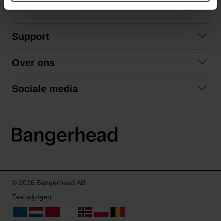
Support
Contact opnemen
Over ons
Veelgestelde vragen
Over ons
Algemene voorwaarden
Sociale media
Samenwerken
Retourneren
Facebook
Verzending
Privacybeleid
Instagram
LinkedIn
© 2026 Bangerhead AB
Taal wijzigen