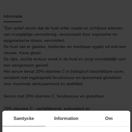
Informatie
"Een actief serum dat de huid voller maakt en zichtbare tekenen
van vroegtijdige veroudering, veroorzaakt door exposome en
epigenetische stress, vermindert.
De huid ziet er gladder, helderder en merkbaar egaler uit met een
nieuwe, frisse gloed.
De rijke, zachte textuur smelt in de huid en zorgt onmiddellijk voor
een aangenaam gevoel.
Het serum bevat 20% vitamine C in biologisch beschikbare vorm,
versterkt met ingekapseld ferulinezuur en liposomaal glutathion
voor maximale werkzaamheid en stabiliteit.
Serum met 20% vitamine C, ferulinezuur en glutathion
20% vitamine C - verhelderend, antioxidant en
antiverouderingseffect
Samtycke
Information
Om
Ferulinezuur - vermindert rimpels, verlies van stevigheid en
hyperpigmentatie.