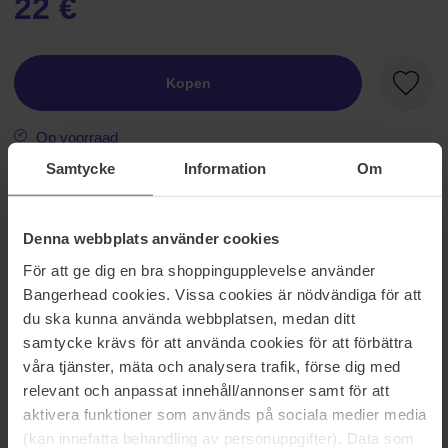
22 €
Kopen
Favori
Op voorraad
Samtycke
Information
Om
Informatie
Denna webbplats använder cookies
Een fluweelzachte multi-stick die je zowel als bronzer als
contourstick kunt gebruiken om je gelaatstrekken te accentueren.
För att ge dig en bra shoppingupplevelse använder
Veeg het onder je jukbeenderen, kaaklijn of sleutelbeenderen voor
Bangerhead cookies. Vissa cookies är nödvändiga för att
directe definitie of gebruik het als een crèmige oogschaduw om je
du ska kunna använda webbplatsen, medan ditt
ogen te accentueren. De opbouwbare formule zorgt voor een
samtycke krävs för att använda cookies för att förbättra
duurzaam en impactvol resultaat dat de hele dag blijft zitten.
våra tjänster, mäta och analysera trafik, förse dig med
Maat: 8 g
relevant och anpassat innehåll/annonser samt för att
aktivera funktioner som används på sociala medier media
Artikelnummer: 116961
(kan innefatta behandling av personuppgifter). Data som